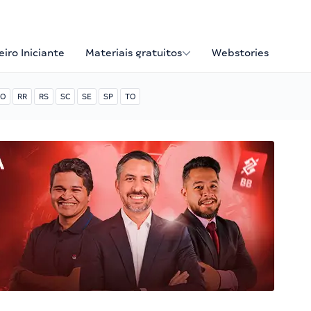
iro Iniciante
Materiais gratuitos
Webstories
O
RR
RS
SC
SE
SP
TO