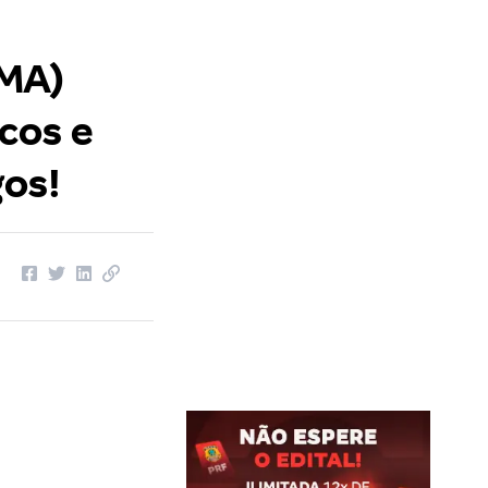
MA)
cos e
gos!