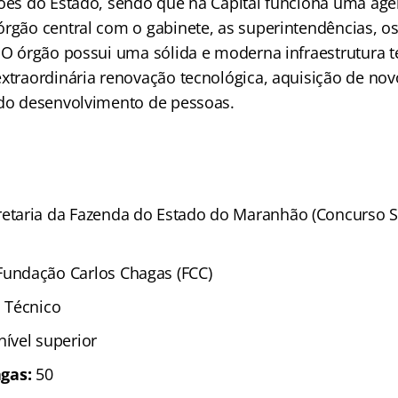
iões do Estado, sendo que na Capital funciona uma agên
órgão central com o gabinete, as superintendências, os
 O órgão possui uma sólida e moderna infraestrutura té
extraordinária renovação tecnológica, aquisição de n
 do desenvolvimento de pessoas.
retaria da Fazenda do Estado do Maranhão (Concurso 
Fundação Carlos Chagas (FCC)
; Técnico
nível superior
gas:
50