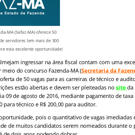
da-MA (Sefaz-MA) oferece 50
de servidores tem mais de 300
bre esta excelente oportunidade!
lmejam ingressar na área fiscal contam com uma exce
r meio do concurso Fazenda-MA
(
Secretaria da Fazen
ferta de 50 vagas para as carreiras de técnico e audito
crições estão abertas e devem ser pleiteadas no
site
da 
dia 09 de agosto de 2016, mediante pagamento de taxa 
0 para técnico e R$ 200,00 para auditor.
oportunidade, pois o quantitativo de vagas imediadas é
dade de muitos candidatos serem nomeados durante o 
é de dois anos podendo dobrar.