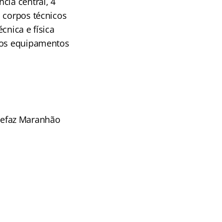
cia central, 4
 corpos técnicos
cnica e física
ovos equipamentos
Sefaz Maranhão