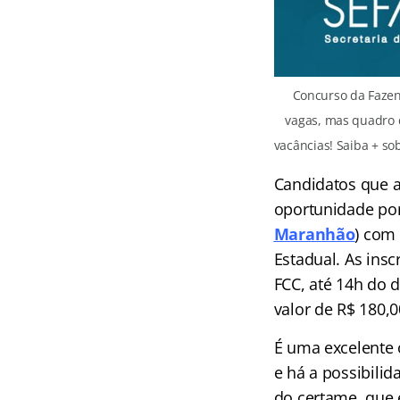
Concurso da Fazen
vagas, mas quadro 
vacâncias! Saiba + so
Candidatos que a
oportunidade po
Maranhão
)
com o
Estadual. As ins
FCC, até 14h do 
valor de R$ 180,0
É uma excelente 
e há a possibili
do certame, que 