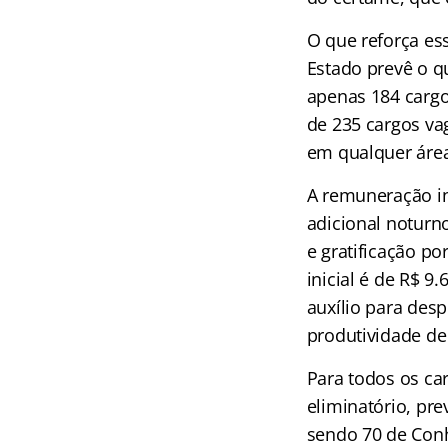
O que reforça ess
Estado prevê o qu
apenas 184 cargo
de 235 cargos va
em qualquer áre
A remuneração in
adicional noturn
e gratificação po
inicial é de R$ 
auxílio para des
produtividade de
Para todos os car
eliminatório, pre
sendo 70 de Conh