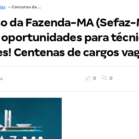
ias
››
Concurso da Fazenda-MA (Sefaz-MA) oferece oportunidades para técnicos e auditores! Centenas de cargos vagos!
o da Fazenda-MA (Sefaz-
 oportunidades para técni
es! Centenas de cargos va
0
0
16