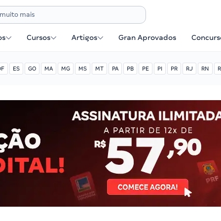
os
Cursos
Artigos
Gran Aprovados
Concurse
DF
ES
GO
MA
MG
MS
MT
PA
PB
PE
PI
PR
RJ
RN
R