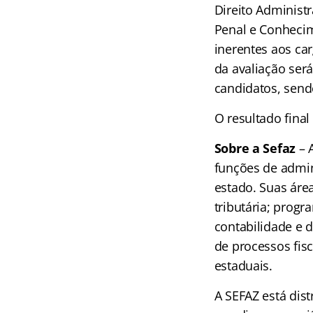
Direito Administra
Penal e Conhecim
inerentes aos car
da avaliação ser
candidatos, send
O resultado final
Sobre a Sefaz
– 
funções de admini
estado. Suas áre
tributária; prog
contabilidade e 
de processos fisc
estaduais.
A SEFAZ está dist