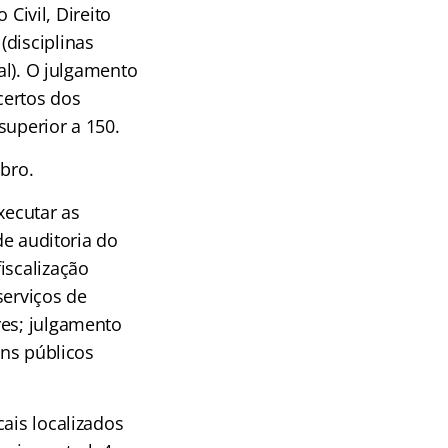
 Civil, Direito
(disciplinas
tal). O julgamento
certos dos
superior a 150.
mbro.
xecutar as
de auditoria do
iscalização
serviços de
res; julgamento
ens públicos
ais localizados