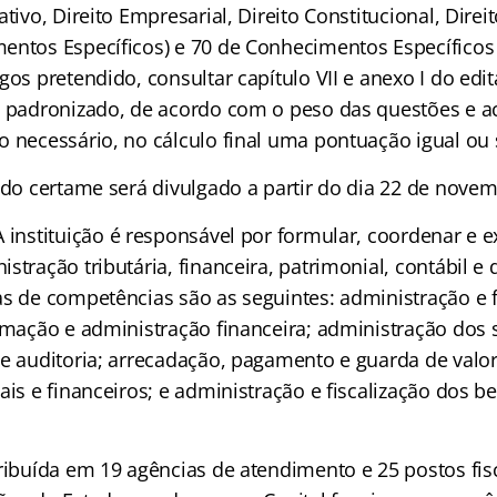
tivo, Direito Empresarial, Direito Constitucional, Direito
entos Específicos) e 70 de Conhecimentos Específicos 
gos pretendido, consultar capítulo VII e anexo I do edi
á padronizado, de acordo com o peso das questões e a
o necessário, no cálculo final uma pontuação igual ou 
 do certame será divulgado a partir do dia 22 de nove
A instituição é responsável por formular, coordenar e e
stração tributária, financeira, patrimonial, contábil e 
as de competências são as seguintes: administração e f
ramação e administração financeira; administração dos 
de auditoria; arrecadação, pagamento e guarda de valo
ais e financeiros; e administração e fiscalização dos b
ribuída em 19 agências de atendimento e 25 postos fisc