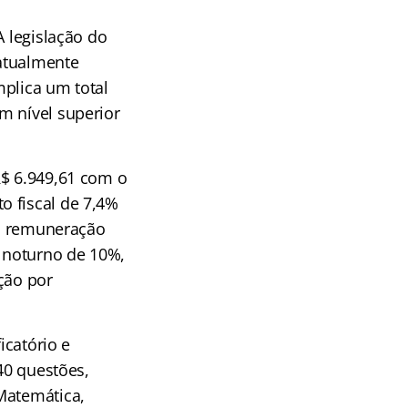
A legislação do
 atualmente
mplica um total
m nível superior
R$ 6.949,61 com o
o fiscal de 7,4%
 a remuneração
l noturno de 10%,
ção por
icatório e
40 questões,
Matemática,