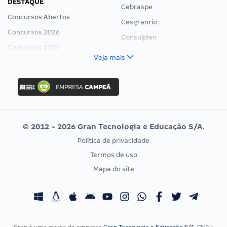
DESTAQUE
Cebraspe
Concursos Abertos
Cesgranrio
Concursos 2026
Consulplan
Concursos 2025
FCC
Veja mais
Concurso Nacional Unificado
FGV
Concurso Ibama
Idecan
Concurso MPU
Selecon
Editais publicados
Uniase
© 2012 - 2026 Gran Tecnologia e Educação S/A.
Vunesp
Política de privacidade
CONCURSOS POR PROFISSÃO
EXAME DE ORDEM
Termos de uso
Concursos Administrativos
OAB
Mapa do site
Concursos Educação
Prova OAB
Concursos Fiscais
Calendário OAB
Concursos Jurídicos
Questões OAB
Concursos Militares
Recursos OAB