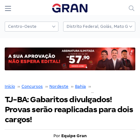
Início
››
Concursos
››
Nordeste
››
Bahia
››
TJ BA
››
TJ-BA: Gabaritos divulgados! Provas serão reaplicadas para dois cargos!
TJ-BA: Gabaritos divulgados!
Provas serão reaplicadas para dois
cargos!
Por
Equipe Gran