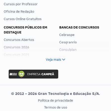
Cursos por Professor
Oficina de Redação
Cursos Online Gratuitos
CONCURSOS PÚBLICOS EM
BANCAS DE CONCURSOS
DESTAQUE
Cebraspe
Concursos Abertos
Cesgranrio
Concursos 2026
Consulplan
Concursos 2025
FCC
Veja mais
Concurso Nacional Unificado
FGV
Concurso Ibama
Idecan
Concurso MPU
Selecon
Editais publicados
Uniase
© 2012 - 2026 Gran Tecnologia e Educação S/A.
Vunesp
Política de privacidade
CONCURSOS POR PROFISSÃO
EXAME DE ORDEM
Termos de uso
Concursos Administrativos
OAB