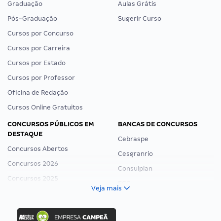
Graduação
Aulas Grátis
Pós-Graduação
Sugerir Curso
Cursos por Concurso
Cursos por Carreira
Cursos por Estado
Cursos por Professor
Oficina de Redação
Cursos Online Gratuitos
CONCURSOS PÚBLICOS EM
BANCAS DE CONCURSOS
DESTAQUE
Cebraspe
Concursos Abertos
Cesgranrio
Concursos 2026
Consulplan
Concursos 2025
FCC
Veja mais
Concurso Nacional Unificado
FGV
Concurso Ibama
Idecan