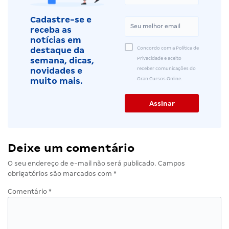
Cadastre-se e
receba as
notícias em
Concordo com a Política de
destaque da
Privacidade e aceito
semana, dicas,
receber comunicações do
novidades e
Gran Cursos Online.
muito mais.
Deixe um comentário
O seu endereço de e-mail não será publicado.
Campos
obrigatórios são marcados com
*
Comentário
*