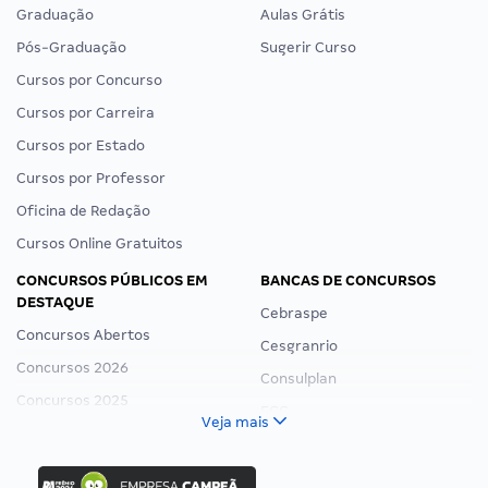
Graduação
Aulas Grátis
Pós-Graduação
Sugerir Curso
Cursos por Concurso
Cursos por Carreira
Cursos por Estado
Cursos por Professor
Oficina de Redação
Cursos Online Gratuitos
CONCURSOS PÚBLICOS EM
BANCAS DE CONCURSOS
DESTAQUE
Cebraspe
Concursos Abertos
Cesgranrio
Concursos 2026
Consulplan
Concursos 2025
FCC
Veja mais
Concurso Nacional Unificado
FGV
Concurso Ibama
Idecan