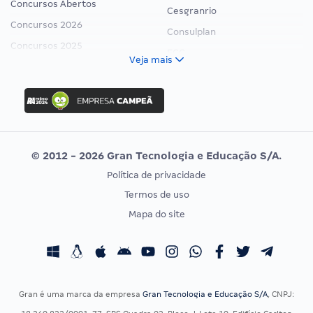
Concursos Abertos
Cesgranrio
Concursos 2026
Consulplan
Concursos 2025
FCC
Veja mais
Concurso Nacional Unificado
FGV
Concurso Ibama
Idecan
Concurso MPU
Selecon
Editais publicados
Uniase
© 2012 - 2026 Gran Tecnologia e Educação S/A.
Vunesp
Política de privacidade
CONCURSOS POR PROFISSÃO
EXAME DE ORDEM
Termos de uso
Concursos Administrativos
OAB
Mapa do site
Concursos Educação
Prova OAB
Concursos Fiscais
Calendário OAB
Concursos Jurídicos
Questões OAB
Concursos Militares
Recursos OAB
Gran é uma marca da empresa
Gran Tecnologia e Educação S/A
, CNPJ:
Concursos Policiais
Exame de Ordem