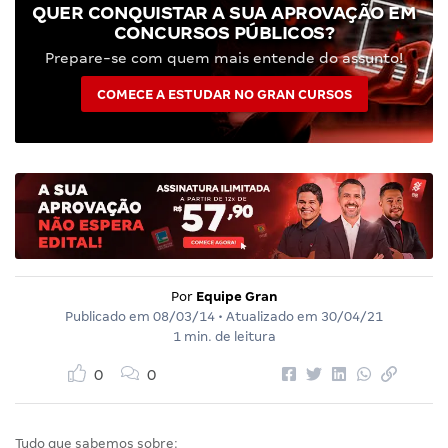
QUER CONQUISTAR A SUA APROVAÇÃO EM
CONCURSOS PÚBLICOS?
Prepare-se com quem mais entende do assunto!
COMECE A ESTUDAR NO GRAN CURSOS
Por
Equipe Gran
Publicado em
08/03/14
• Atualizado em
30/04/21
1 min. de leitura
0
0
Tudo que sabemos sobre: