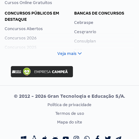
Cursos Online Gratuitos
CONCURSOS PÚBLICOS EM
BANCAS DE CONCURSOS
DESTAQUE
Cebraspe
Concursos Abertos
Cesgranrio
Concursos 2026
Consulplan
Concursos 2025
FCC
Veja mais
Concurso Nacional Unificado
FGV
Concurso Ibama
Idecan
Concurso MPU
Selecon
Editais publicados
Uniase
© 2012 - 2026 Gran Tecnologia e Educação S/A.
Vunesp
Política de privacidade
CONCURSOS POR PROFISSÃO
EXAME DE ORDEM
Termos de uso
Concursos Administrativos
OAB
Mapa do site
Concursos Educação
Prova OAB
Concursos Fiscais
Calendário OAB