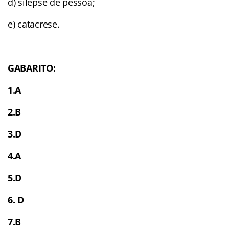
d) silepse de pessoa;
e) catacrese.
GABARITO:
1.A
2.B
3.D
4.A
5.D
6. D
7.B