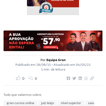
Por
Equipe Gran
Publicado em
28/08/15
• Atualizado em
04/05/21
1 min. de leitura
0
0
Tudo que sabemos sobre:
gran cursos online
juiz leigo
nível superior
saiu