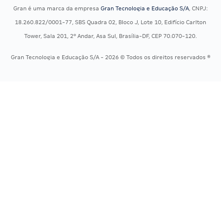
Concursos Militares
Recursos OAB
Gran é uma marca da empresa
Gran Tecnologia e Educação S/A
, CNPJ:
Concursos Policiais
Exame de Ordem
18.260.822/0001-77, SBS Quadra 02, Bloco J, Lote 10, Edifício Carlton
Concursos Saúde
Tower, Sala 201, 2º Andar, Asa Sul, Brasília-DF, CEP 70.070-120.
Concursos Tribunais
Gran Tecnologia e Educação S/A - 2026 © Todos os direitos reservados ®
Residência Multiprofissional