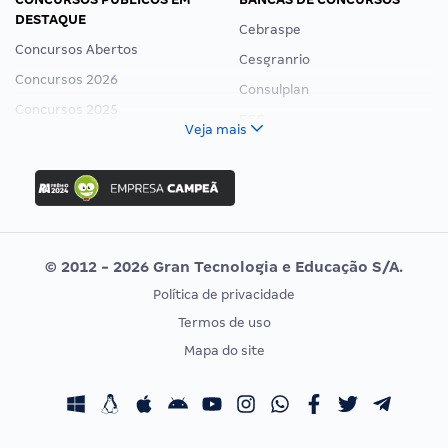
DESTAQUE
Cebraspe
Concursos Abertos
Cesgranrio
Concursos 2026
Consulplan
Concursos 2025
FCC
Veja mais
Concurso Nacional Unificado
FGV
Concurso Ibama
Idecan
Concurso MPU
Selecon
Editais publicados
Uniase
© 2012 - 2026 Gran Tecnologia e Educação S/A.
Vunesp
Política de privacidade
CONCURSOS POR PROFISSÃO
EXAME DE ORDEM
Termos de uso
Concursos Administrativos
OAB
Mapa do site
Concursos Educação
Prova OAB
Concursos Fiscais
Calendário OAB
Concursos Jurídicos
Questões OAB