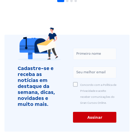
Cadastre-se e
receba as
notícias em
Concordo com a Política de
destaque da
Privacidade e aceito
semana, dicas,
receber comunicações do
novidades e
Gran Cursos Online.
muito mais.