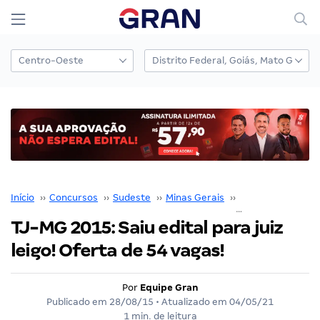
Início
››
Concursos
››
Sudeste
››
Minas Gerais
››
Concursos em Ipa
TJ-MG 2015: Saiu edital para juiz
leigo! Oferta de 54 vagas!
Por
Equipe Gran
Publicado em
28/08/15
• Atualizado em
04/05/21
1 min. de leitura