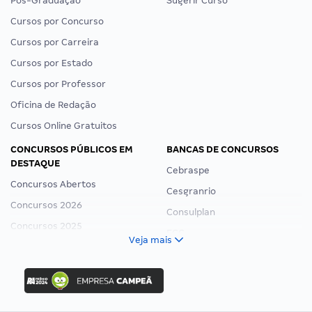
Pós-Graduação
Sugerir Curso
Cursos por Concurso
Cursos por Carreira
Cursos por Estado
Cursos por Professor
Oficina de Redação
Cursos Online Gratuitos
CONCURSOS PÚBLICOS EM
BANCAS DE CONCURSOS
DESTAQUE
Cebraspe
Concursos Abertos
Cesgranrio
Concursos 2026
Consulplan
Concursos 2025
FCC
Veja mais
Concurso Nacional Unificado
FGV
Concurso Ibama
Idecan
Concurso MPU
Selecon
Editais publicados