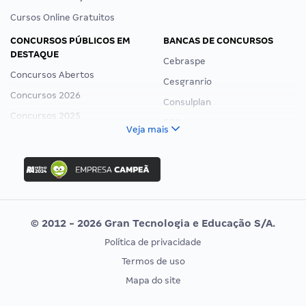
Cursos Online Gratuitos
CONCURSOS PÚBLICOS EM
BANCAS DE CONCURSOS
DESTAQUE
Cebraspe
Concursos Abertos
Cesgranrio
Concursos 2026
Consulplan
Concursos 2025
FCC
Veja mais
Concurso Nacional Unificado
FGV
Concurso Ibama
Idecan
Concurso MPU
Selecon
Editais publicados
Uniase
© 2012 - 2026 Gran Tecnologia e Educação S/A.
Vunesp
Política de privacidade
CONCURSOS POR PROFISSÃO
EXAME DE ORDEM
Termos de uso
Concursos Administrativos
OAB
Mapa do site
Concursos Educação
Prova OAB