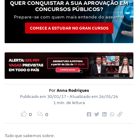
QUER CONQUISTAR A SUA APROVAÇÃO EM
CONCURSOS PÚBLICOS?
Prepare-se com quem mais entende do assunto!
COMECE A ESTUDAR NO GRAN CURSOS
Por
Anna Rodrigues
Publicado em
30/01/17
• Atualizado em
26/05/26
1 min. de leitura
0
0
Tudo que sabemos sobre: