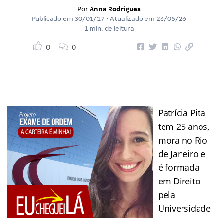
Por
Anna Rodrigues
Publicado em
30/01/17
• Atualizado em
26/05/26
1 min. de leitura
0
0
Patrícia Pita
tem 25 anos,
mora no Rio
de Janeiro e
é formada
em Direito
pela
Universidade