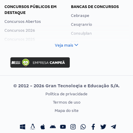
CONCURSOS PÚBLICOS EM
BANCAS DE CONCURSOS
DESTAQUE
Cebraspe
Concursos Abertos
Cesgranrio
Concursos 2026
Consulplan
Concursos 2025
FCC
Veja mais
Concurso Nacional Unificado
FGV
Concurso Ibama
Idecan
Concurso MPU
Selecon
Editais publicados
Uniase
© 2012 - 2026 Gran Tecnologia e Educação S/A.
Vunesp
Política de privacidade
CONCURSOS POR PROFISSÃO
EXAME DE ORDEM
Termos de uso
Concursos Administrativos
OAB
Mapa do site
Concursos Educação
Prova OAB
Concursos Fiscais
Calendário OAB
Concursos Jurídicos
Questões OAB