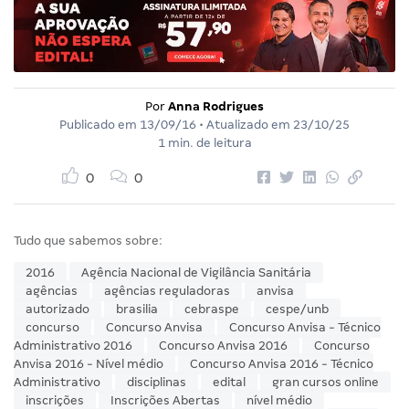
Por
Anna Rodrigues
Publicado em
13/09/16
• Atualizado em
23/10/25
1 min. de leitura
0
0
Tudo que sabemos sobre:
2016
Agência Nacional de Vigilância Sanitária
agências
agências reguladoras
anvisa
autorizado
brasilia
cebraspe
cespe/unb
concurso
Concurso Anvisa
Concurso Anvisa - Técnico
Administrativo 2016
Concurso Anvisa 2016
Concurso
Anvisa 2016 - Nível médio
Concurso Anvisa 2016 - Técnico
Administrativo
disciplinas
edital
gran cursos online
inscrições
Inscrições Abertas
nível médio