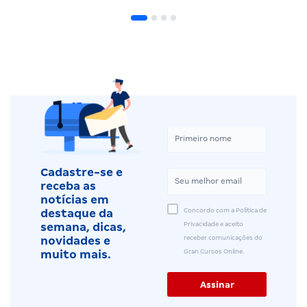
Cadastre-se e
receba as
notícias em
Concordo com a Política de
destaque da
Privacidade e aceito
semana, dicas,
receber comunicações do
novidades e
Gran Cursos Online.
muito mais.