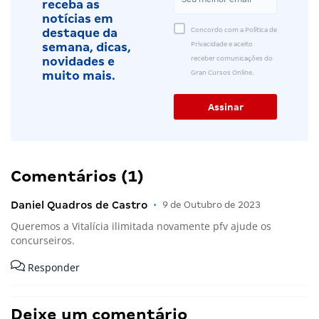
receba as
notícias em
Concordo com a Política de
destaque da
Privacidade e aceito
semana, dicas,
receber comunicações do
novidades e
Gran Cursos Online.
muito mais.
Comentários (1)
Daniel Quadros de Castro
•
9 de Outubro de 2023
Queremos a Vitalícia ilimitada novamente pfv ajude os
concurseiros.
Responder
Deixe um comentário