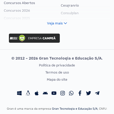
Concursos Abertos
Cesgranrio
Concursos 2026
Consulplan
Concursos 2025
FCC
Veja mais
Concurso Nacional Unificado
FGV
Concurso Ibama
Idecan
Concurso MPU
Selecon
Editais publicados
Uniase
© 2012 - 2026 Gran Tecnologia e Educação S/A.
Vunesp
Política de privacidade
CONCURSOS POR PROFISSÃO
EXAME DE ORDEM
Termos de uso
Concursos Administrativos
OAB
Mapa do site
Concursos Educação
Prova OAB
Concursos Fiscais
Calendário OAB
Concursos Jurídicos
Questões OAB
Concursos Militares
Recursos OAB
Gran é uma marca da empresa
Gran Tecnologia e Educação S/A
, CNPJ:
Concursos Policiais
Exame de Ordem