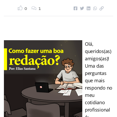
0
1
Olá,
queridos(as)
amigos(as)!
Uma das
perguntas
que mais
respondo no
meu
cotidiano
profissional
é: