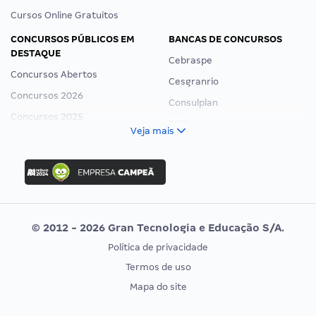
Cursos Online Gratuitos
CONCURSOS PÚBLICOS EM
BANCAS DE CONCURSOS
DESTAQUE
Cebraspe
Concursos Abertos
Cesgranrio
Concursos 2026
Consulplan
Concursos 2025
FCC
Veja mais
Concurso Nacional Unificado
FGV
Concurso Ibama
Idecan
Concurso MPU
Selecon
Editais publicados
Uniase
© 2012 - 2026 Gran Tecnologia e Educação S/A.
Vunesp
Política de privacidade
CONCURSOS POR PROFISSÃO
EXAME DE ORDEM
Termos de uso
Concursos Administrativos
OAB
Mapa do site
Concursos Educação
Prova OAB