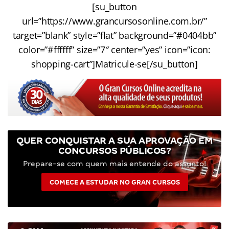
[su_button
url=”https://www.grancursosonline.com.br/”
target=”blank” style=”flat” background=”#0404bb”
color=”#ffffff” size=”7″ center=”yes” icon=”icon:
shopping-cart”]Matricule-se[/su_button]
QUER CONQUISTAR A SUA APROVAÇÃO EM
CONCURSOS PÚBLICOS?
Prepare-se com quem mais entende do assunto!
COMECE A ESTUDAR NO GRAN CURSOS