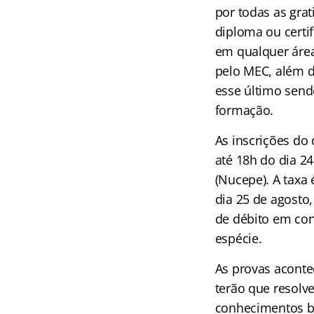
por todas as grat
diploma ou certi
em qualquer área
pelo MEC, além de
esse último send
formação.
As inscrições do 
até 18h do dia 24
(Nucepe). A taxa 
dia 25 de agosto
de débito em con
espécie.
As provas aconte
terão que resolv
conhecimentos bá