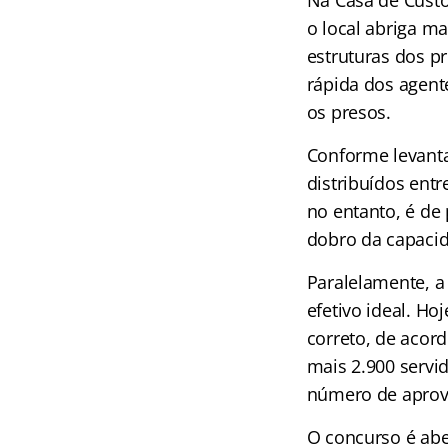
Na Casa de Custó
o local abriga ma
estruturas dos pr
rápida dos agent
os presos.
Conforme levantam
distribuídos ent
no entanto, é de
dobro da capaci
Paralelamente, a
efetivo ideal. Ho
correto, de acord
mais 2.900 servi
número de aprov
O concurso é abe