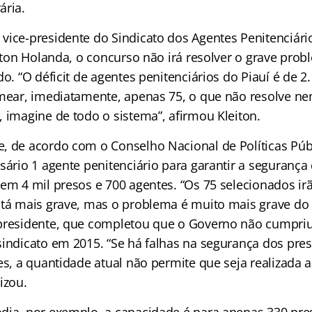
ária.
vice-presidente do Sindicato dos Agentes Penitenciári
eiton Holanda, o concurso não irá resolver o grave pro
do. “O déficit de agentes penitenciários do Piauí é de 2
omear, imediatamente, apenas 75, o que não resolve n
 imagine de todo o sistema”, afirmou Kleiton.
, de acordo com o Conselho Nacional de Políticas Públ
sário 1 agente penitenciário para garantir a segurança 
tem 4 mil presos e 700 agentes. “Os 75 selecionados ir
stá mais grave, mas o problema é muito mais grave do 
presidente, que completou que o Governo não cumpri
indicato em 2015. “Se há falhas na segurança dos presí
es, a quantidade atual não permite que seja realizada a
izou.