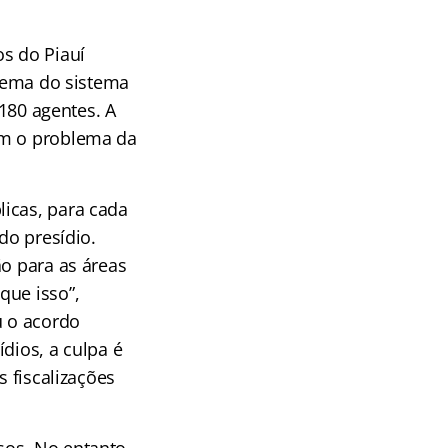
os do Piauí
blema do sistema
.180 agentes. A
em o problema da
icas, para cada
do presídio.
ão para as áreas
que isso”,
u o acordo
dios, a culpa é
s fiscalizações