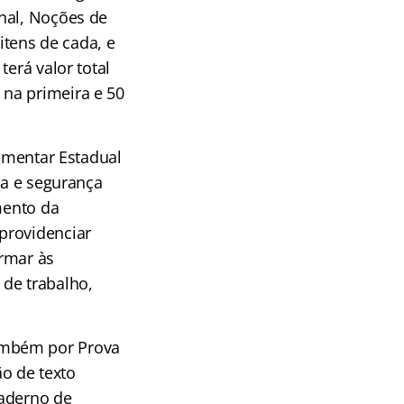
nal, Noções de
itens de cada, e
erá valor total
na primeira e 50
lementar Estadual
na e segurança
mento da
providenciar
ormar às
 de trabalho,
ambém por Prova
ão de texto
caderno de