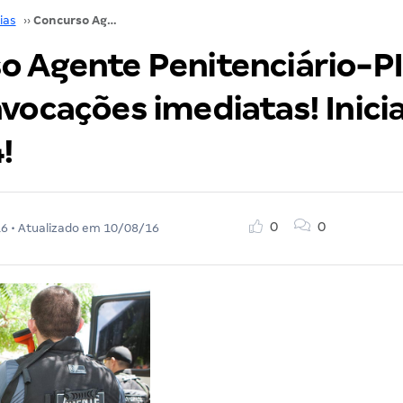
ias
››
Concurso Agente Penitenciário-PI 2016 terá convocações imediatas! Inicial de R$ 5.966,14!
o Agente Penitenciário-PI
vocações imediatas! Inicia
!
0
0
16
• Atualizado em
10/08/16