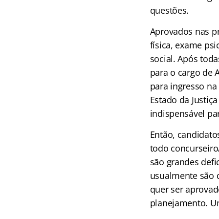
questões.
Aprovados nas pr
física, exame psi
social. Após tod
para o cargo de A
para ingresso na 
Estado da Justiça
indispensável p
Então, candidato
todo concurseiro
são grandes defi
usualmente são d
quer ser aprovad
planejamento. Um