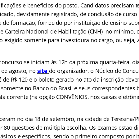
ificações e benefícios do posto. Candidatos precisam 
ficado, devidamente registrado, de conclusão de curso 
 de formação, fornecido por instituição de ensino sup
 Carteira Nacional de Habilitação (CNH), no mínimo, c
o exigido somente para investidura no cargo, ou seja, 
concurso se iniciam às 12h da próxima quarta-feira, d
 de agosto, no
site
do organizador, o Núcleo de Concu
é de R$ 120 e o boleto gerado no ato da inscrição deve
, somente no Banco do Brasil e seus correspondentes b
ta corrente (na opção CONVÊNIOS, nos caixas eletrôni
ceram no dia 18 de setembro, na cidade de Teresina/PI
er 80 questões de múltipla escolha. Os exames estão d
sicos e específicos, sendo o primeiro composto por i