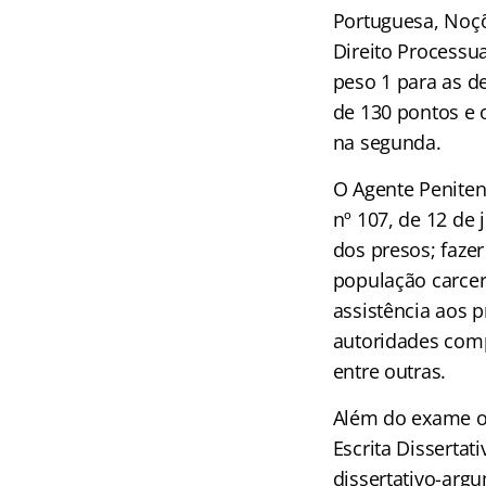
Portuguesa, Noçõ
Direito Processua
peso 1 para as de
de 130 pontos e 
na segunda.
O Agente Penitenc
nº 107, de 12 de 
dos presos; fazer
população carcer
assistência aos 
autoridades comp
entre outras.
Além do exame o
Escrita Dissertat
dissertativo-arg