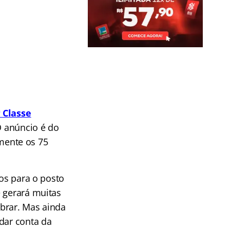
 Classe
O anúncio é do
mente os 75
tos para o posto
e gerará muitas
brar. Mas ainda
dar conta da