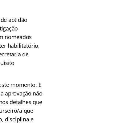
 de aptidão
stigação
rem nomeados
r habilitatório,
ecretaria de
uisito
neste momento. E
 da aprovação não
nos detalhes que
urseiro/a que
 disciplina e