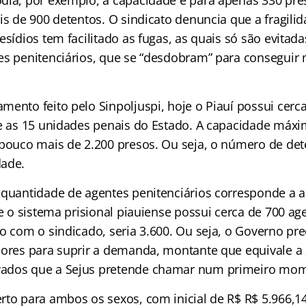
dia, por exemplo, a capacidade é para apenas 330 pre
is de 900 detentos. O sindicato denuncia que a fragili
esídios tem facilitado as fugas, as quais só são evitad
es penitenciários, que se “desdobram” para conseguir 
ento feito pelo Sinpoljuspi, hoje o Piauí possui cerca
re as 15 unidades penais do Estado. A capacidade máxi
 pouco mais de 2.200 presos. Ou seja, o número de dete
dade.
 quantidade de agentes penitenciários corresponde a
je o sistema prisional piauiense possui cerca de 700 a
o com o sindicado, seria 3.600. Ou seja, o Governo pre
dores para suprir a demanda, montante que equivale a 
ados que a Sejus pretende chamar num primeiro mom
rto para ambos os sexos, com inicial de R$ R$ 5.966,1