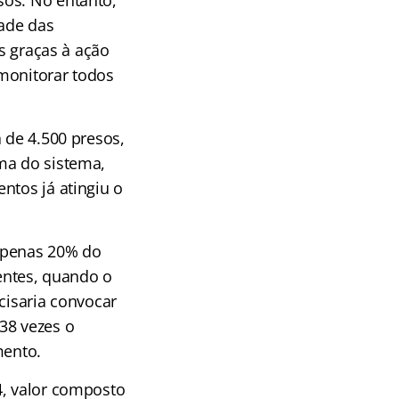
sos. No entanto,
dade das
as graças à ação
monitorar todos
 de 4.500 presos,
ma do sistema,
ntos já atingiu o
 apenas 20% do
gentes, quando o
cisaria convocar
38 vezes o
ento.
4, valor composto