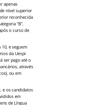
ter apenas
de nível superior
erior reconhecida
ategoria “B”,
após o curso de
ia 10, e seguem
rsos da Uespi
rá ser pago até o
ancários, através
cos), ou em
, e os candidatos
ivididos em
tens de Língua