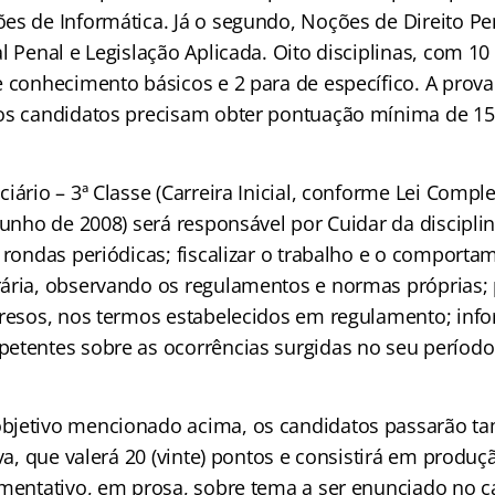
es de Informática. Já o segundo, Noções de Direito Pe
l Penal e Legislação Aplicada. Oito disciplinas, com 10 
 conhecimento básicos e 2 para de específico. A prova t
os candidatos precisam obter pontuação mínima de 15 
iário – 3ª Classe (Carreira Inicial, conforme Lei Comp
junho de 2008) será responsável por Cuidar da discipli
 rondas periódicas; fiscalizar o trabalho e o comporta
ária, observando os regulamentos e normas próprias; 
presos, nos termos estabelecidos em regulamento; inf
etentes sobre as ocorrências surgidas no seu período
bjetivo mencionado acima, os candidatos passarão t
iva, que valerá 20 (vinte) pontos e consistirá em produç
umentativo, em prosa, sobre tema a ser enunciado no 