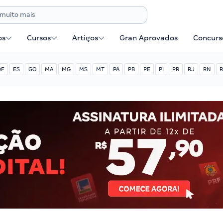
os
Cursos
Artigos
Gran Aprovados
Concurse
DF
ES
GO
MA
MG
MS
MT
PA
PB
PE
PI
PR
RJ
RN
R