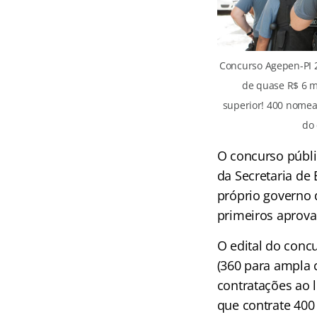
Concurso Agepen-PI 2
de quase R$ 6 m
superior! 400 nomea
do
O concurso públi
da Secretaria de 
próprio governo
primeiros aprovad
O edital do concu
(360 para ampla 
contratações ao 
que contrate 400