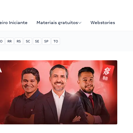
iro Iniciante
Materiais gratuitos
Webstories
O
RR
RS
SC
SE
SP
TO