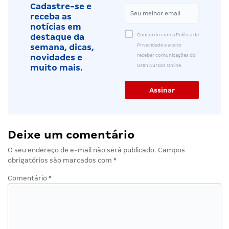
Cadastre-se e
receba as
notícias em
Concordo com a Política de
destaque da
Privacidade e aceito
semana, dicas,
receber comunicações do
novidades e
Gran Cursos Online.
muito mais.
Deixe um comentário
O seu endereço de e-mail não será publicado.
Campos
obrigatórios são marcados com
*
Comentário
*