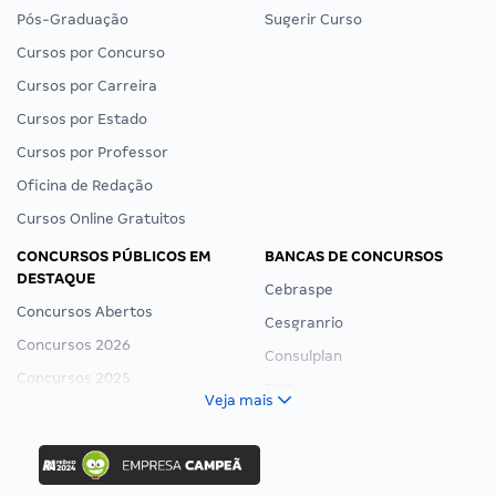
Pós-Graduação
Sugerir Curso
Cursos por Concurso
Cursos por Carreira
Cursos por Estado
Cursos por Professor
Oficina de Redação
Cursos Online Gratuitos
CONCURSOS PÚBLICOS EM
BANCAS DE CONCURSOS
DESTAQUE
Cebraspe
Concursos Abertos
Cesgranrio
Concursos 2026
Consulplan
Concursos 2025
FCC
Veja mais
Concurso Nacional Unificado
FGV
Concurso Ibama
Idecan
Concurso MPU
Selecon