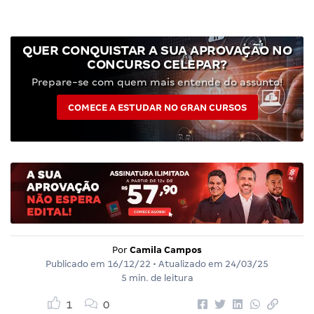
QUER CONQUISTAR A SUA APROVAÇÃO NO
CONCURSO CELEPAR?
Prepare-se com quem mais entende do assunto!
COMECE A ESTUDAR NO GRAN CURSOS
Por
Camila Campos
Publicado em
16/12/22
• Atualizado em
24/03/25
5 min. de leitura
1
0