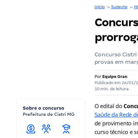
Início
››
Sudeste
››
M
Concurso
prorroga
Concurso Cistri
provas em mar
Por
Equipe Gran
Publicado em
26/01/
10 min. de leitura
O edital do
Conc
Sobre o concurso
Saúde da Rede de
Prefeitura de Cistri MG
de provimento im
curso técnico e 