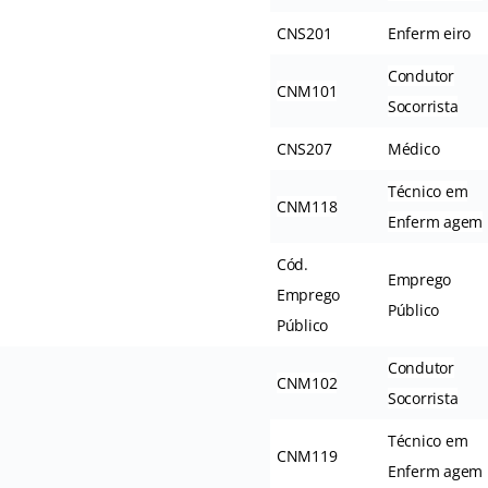
CNS201
Enferm eiro
Condutor
CNM101
Socorrista
CNS207
Médico
Técnico em
CNM118
Enferm agem
Cód.
Emprego
Emprego
Público
Público
Condutor
CNM102
Socorrista
Técnico em
CNM119
Enferm agem