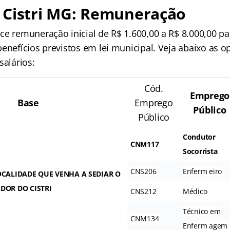
 Cistri MG: Remuneração
ce remuneração inicial de R$ 1.600,00 a R$ 8.000,00 pa
enefícios previstos em lei municipal. Veja abaixo as 
salários:
Cód.
Emprego
Base
Emprego
Público
Público
Condutor
CNM117
Socorrista
CNS206
Enferm eiro
CALIDADE QUE VENHA A SEDIAR O
DOR DO CISTRI
CNS212
Médico
Técnico em
CNM134
Enferm agem