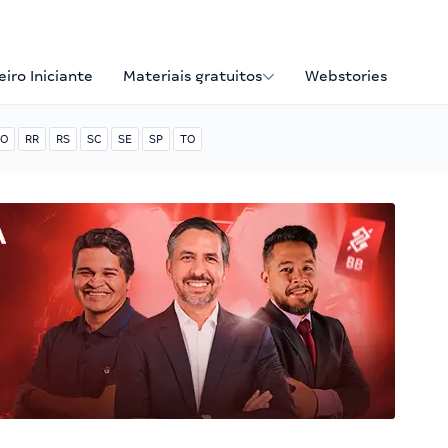
iro Iniciante
Materiais gratuitos
Webstories
O
RR
RS
SC
SE
SP
TO