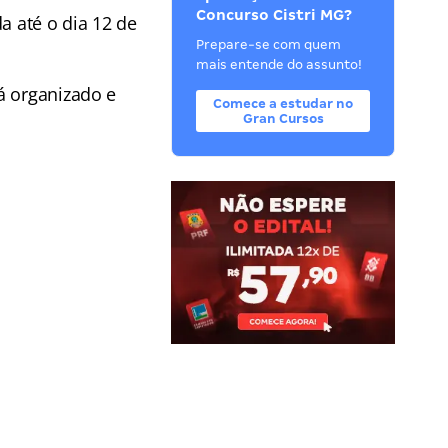
Concurso Cistri MG?
a até o dia 12 de
Prepare-se com quem
mais entende do assunto!
á organizado e
Comece a estudar no
Gran Cursos