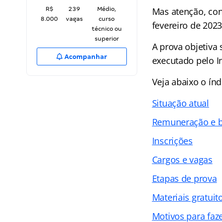
R$
239
Médio,
Mas atenção, conc
8.000
vagas
curso
fevereiro de 2023
técnico ou
superior
A prova objetiva
Acompanhar
executado pelo In
Veja abaixo o
índ
Situação atual
Remuneração e b
Inscrições
Cargos e vagas
Etapas de prova
Materiais gratuit
Motivos para faz