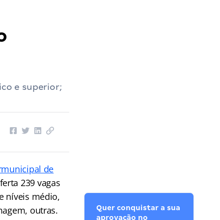
o
co e superior;
rmunicipal de
ferta 239 vagas
e níveis médio,
Quer conquistar a sua
rmagem, outras.
aprovação no