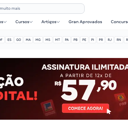
os
Cursos
Artigos
Gran Aprovados
Concurse
DF
ES
GO
MA
MG
MS
MT
PA
PB
PE
PI
PR
RJ
RN
R