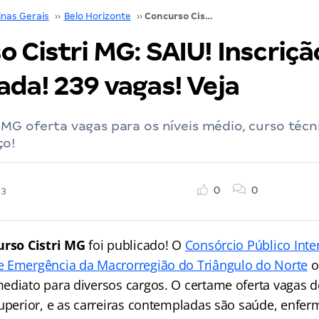
inas Gerais
››
Belo Horizonte
››
Concurso Cistri MG: SAIU! Inscrição prorrogada! 239 vagas! Veja
 Cistri MG: SAIU! Inscriçã
da! 239 vagas! Veja
 MG oferta vagas para os níveis médio, curso técni
ço!
0
0
23
urso Cistri MG
foi publicado! O
Consórcio Público Inte
 Emergência da Macrorregião do Triângulo do Norte
o
ediato para diversos cargos. O certame oferta vagas d
superior, e as carreiras contempladas são saúde, enfe