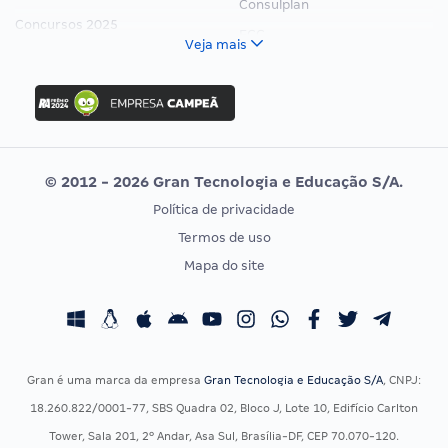
Consulplan
Concursos 2025
FCC
Veja mais
Concurso Nacional Unificado
FGV
Concurso Ibama
Idecan
Concurso MPU
Selecon
Editais publicados
Uniase
© 2012 - 2026 Gran Tecnologia e Educação S/A.
Vunesp
Política de privacidade
CONCURSOS POR PROFISSÃO
EXAME DE ORDEM
Termos de uso
Concursos Administrativos
OAB
Mapa do site
Concursos Educação
Prova OAB
Concursos Fiscais
Calendário OAB
Concursos Jurídicos
Questões OAB
Concursos Militares
Recursos OAB
Gran é uma marca da empresa
Gran Tecnologia e Educação S/A
, CNPJ:
Concursos Policiais
Exame de Ordem
18.260.822/0001-77, SBS Quadra 02, Bloco J, Lote 10, Edifício Carlton
Concursos Saúde
Tower, Sala 201, 2º Andar, Asa Sul, Brasília-DF, CEP 70.070-120.