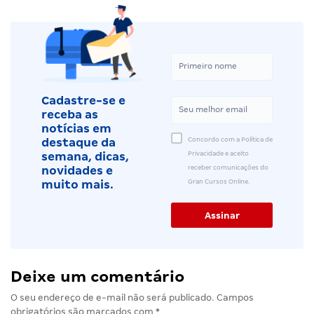
Cadastre-se e
receba as
notícias em
Concordo com a Política de
destaque da
Privacidade e aceito
semana, dicas,
receber comunicações do
novidades e
Gran Cursos Online.
muito mais.
Deixe um comentário
O seu endereço de e-mail não será publicado.
Campos
obrigatórios são marcados com
*