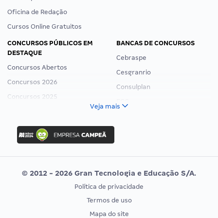
Oficina de Redação
Cursos Online Gratuitos
CONCURSOS PÚBLICOS EM
BANCAS DE CONCURSOS
DESTAQUE
Cebraspe
Concursos Abertos
Cesgranrio
Concursos 2026
Consulplan
Concursos 2025
FCC
Veja mais
Concurso Nacional Unificado
FGV
Concurso Ibama
Idecan
Concurso MPU
Selecon
Editais publicados
Uniase
© 2012 - 2026 Gran Tecnologia e Educação S/A.
Vunesp
Política de privacidade
CONCURSOS POR PROFISSÃO
EXAME DE ORDEM
Termos de uso
Concursos Administrativos
OAB
Mapa do site