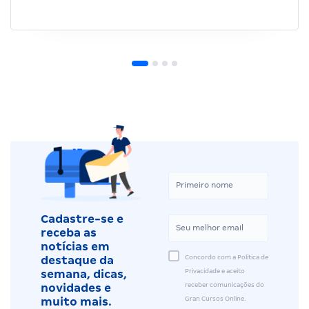
Cadastre-se e
receba as
notícias em
Concordo com a Política de
destaque da
Privacidade e aceito
semana, dicas,
receber comunicações do
novidades e
Gran Cursos Online.
muito mais.