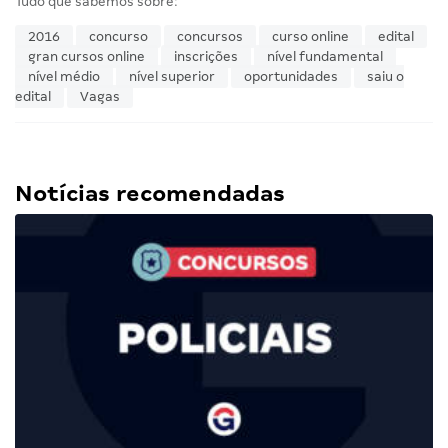
Tudo que sabemos sobre:
2016
concurso
concursos
curso online
edital
gran cursos online
inscrições
nível fundamental
nível médio
nível superior
oportunidades
saiu o
edital
Vagas
Notícias recomendadas