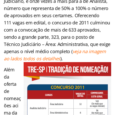
Judiciário, e onze vezes a mais para a de Analista,
número que representa de 50% a 100% o número
de aprovados em seus certames. Oferecendo
111 vagas em edital, o concurso de 2011 culminou
com a convocação de mais de 633 aprovados,
sendo a grande parte, 323, para o posto de
Técnico Judiciário – Área: Administrativa, que exige
apenas o nível médio completo (
veja na imagem
ao lados todos os detalhes
).
Além
da
oferta
de
nomeaç
ões aci
ma da