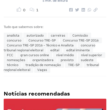
5 min. de leitura
0
1
Tudo que sabemos sobre:
analista
autorizado
carreiras
Comissão
concurso
Concurso TRE-SP
Concurso TRE-SP 2016
Concurso TRE-SP 2016 - Técnico e Analista
concurso
tribunal regional eleitoral
edital
edital iminente
FCC
gran cursos online
nível médio
nível superior
nomeações
organizadora
previsto
sudeste
técnico
tradição de nomeação
TRE-SP
tribunal
regional eleitoral
Vagas
Notícias recomendadas