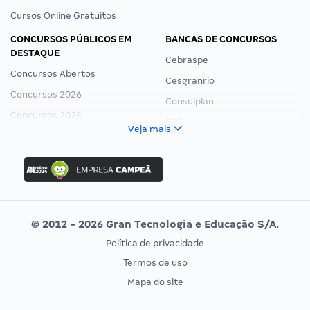
Cursos Online Gratuitos
CONCURSOS PÚBLICOS EM
BANCAS DE CONCURSOS
DESTAQUE
Cebraspe
Concursos Abertos
Cesgranrio
Concursos 2026
Consulplan
Concursos 2025
FCC
Veja mais
Concurso Nacional Unificado
FGV
Concurso Ibama
Idecan
Concurso MPU
Selecon
Editais publicados
Uniase
© 2012 - 2026 Gran Tecnologia e Educação S/A.
Vunesp
Política de privacidade
CONCURSOS POR PROFISSÃO
EXAME DE ORDEM
Termos de uso
Concursos Administrativos
OAB
Mapa do site
Concursos Educação
Prova OAB