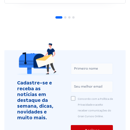
Cadastre-se e
receba as
notícias em
Concordo com a Política de
destaque da
Privacidade e aceito
semana, dicas,
receber comunicações do
novidades e
Gran Cursos Online.
muito mais.