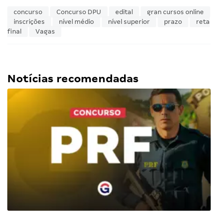
concurso
Concurso DPU
edital
gran cursos online
inscrições
nível médio
nível superior
prazo
reta
final
Vagas
Notícias recomendadas