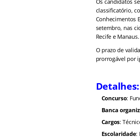
Os candidatos ser
classificatório, 
Conhecimentos Es
setembro, nas cid
Recife e Manaus.
O prazo de valid
prorrogável por i
Detalhes:
Concurso
: Fu
Banca organi
Cargos
: Técni
Escolaridade
: