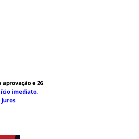
 aprovação e 26
ício imediato,
 juros