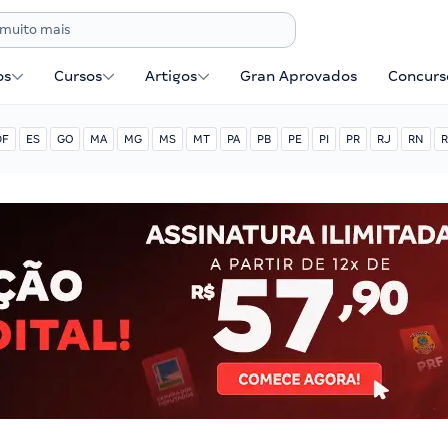
os
Cursos
Artigos
Gran Aprovados
Concurse
DF
ES
GO
MA
MG
MS
MT
PA
PB
PE
PI
PR
RJ
RN
R