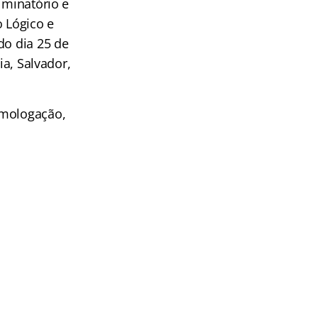
iminatório e
o Lógico e
do dia 25 de
ia, Salvador,
omologação,