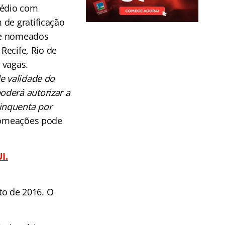
médio com
 de gratificação
s e nomeados
 Recife, Rio de
 vagas.
e validade do
oderá autorizar a
inquenta por
nomeações pode
I.
to de 2016. O