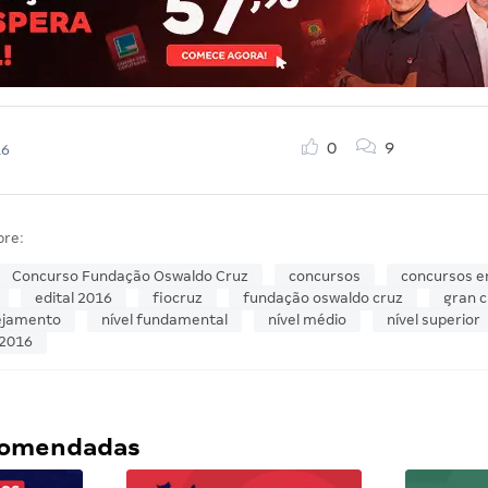
0
9
16
bre:
Concurso Fundação Oswaldo Cruz
concursos
concursos 
edital 2016
fiocruz
fundação oswaldo cruz
gran c
nejamento
nível fundamental
nível médio
nível superior
 2016
ecomendadas