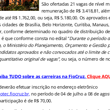
São ofertadas 21 vagas de nível 
remuneração de R$ 3.418,81, além
 de até R$ 1.762,00, ou seja, R$ 5.180,00. Os aprovado
 cidades de Brasília, Belo Horizonte, Curitiba, Manaus,
or, conforme determinado no quadro de distribuição de
 é que conforme consta no edital “
Durante o período d
, o Ministério do Planejamento, Orçamento e Gestão p
idatos aprovados e não convocados até o limite de c
uantitativo original de vagas”,
ou seja, o número de 
aiba TUDO sobre as carreiras na FioCruz.
Clique AQU
deverão efetuar inscrição no endereço eletrônico
otec.fiocruz.br,
no período de 04 de julho a 08 de agos
participação é de R$ 70,00.