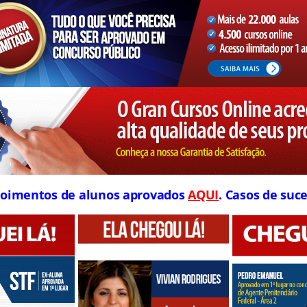
oimentos de alunos aprovados
AQUI
. Casos de suce