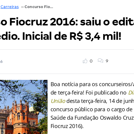
Carreiras
››
Concurso Fiocruz 2016: saiu o edital para nível médio. Inicial de R$ 3,4 mil!
 Fiocruz 2016: saiu o edit
io. Inicial de R$ 3,4 mil!
0
9
16
Boa notícia para os concurseiros
de terça-feira! Foi publicado no
Di
União
desta terça-feira, 14 de junh
concurso público para o cargo de
Saúde da Fundação Oswaldo Cruz
Fiocruz 2016).