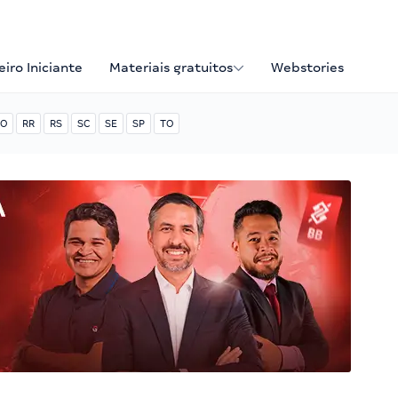
iro Iniciante
Materiais gratuitos
Webstories
O
RR
RS
SC
SE
SP
TO