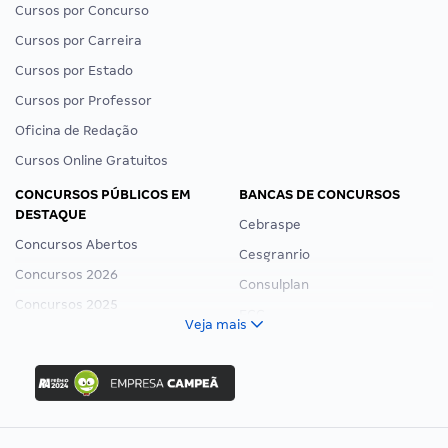
Cursos por Concurso
Cursos por Carreira
Cursos por Estado
Cursos por Professor
Oficina de Redação
Cursos Online Gratuitos
CONCURSOS PÚBLICOS EM
BANCAS DE CONCURSOS
DESTAQUE
Cebraspe
Concursos Abertos
Cesgranrio
Concursos 2026
Consulplan
Concursos 2025
FCC
Veja mais
Concurso Nacional Unificado
FGV
Concurso Ibama
Idecan
Concurso MPU
Selecon
Editais publicados
Uniase