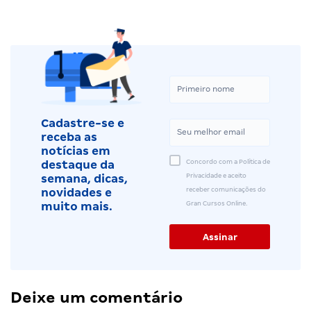
Cadastre-se e
receba as
notícias em
Concordo com a Política de
destaque da
Privacidade e aceito
semana, dicas,
receber comunicações do
novidades e
Gran Cursos Online.
muito mais.
Deixe um comentário