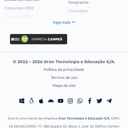
Cesgranrio
Concursos 2026
Consulplan
Concursos 2025
FCC
Veja mais
Concurso Nacional Unificado
FGV
Concurso Ibama
Idecan
Concurso MPU
Selecon
Editais publicados
Uniase
© 2012 - 2026 Gran Tecnologia e Educação S/A.
Vunesp
Política de privacidade
CONCURSOS POR PROFISSÃO
EXAME DE ORDEM
Termos de uso
Concursos Administrativos
OAB
Mapa do site
Concursos Educação
Prova OAB
Concursos Fiscais
Calendário OAB
Concursos Jurídicos
Questões OAB
Concursos Militares
Recursos OAB
Gran é uma marca da empresa
Gran Tecnologia e Educação S/A
, CNPJ:
Concursos Policiais
Exame de Ordem
18.260.822/0001-77, SBS Quadra 02, Bloco J, Lote 10, Edifício Carlton