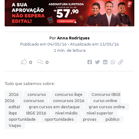
Por
Anna Rodrigues
Publicado em
04/05/16
• Atualizado em
13/05/16
1 min. de leitura
0
0
Tudo que sabemos sobre:
2016
concurso
concurso ibge
Concurso IBGE
2016
concursos
concursos 2016
curso online
edital
gran cursos em destaque
gran cursos online
ibge
IBGE 2016
nível médio
nível superior
oportunidade
oportunidades
provas
público
Vagas