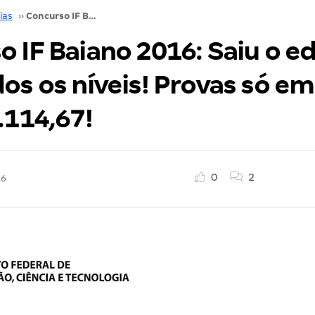
ias
››
Concurso IF Baiano 2016: Saiu o edital para todos os níveis! Provas só em 2017 e até R$ 9.114,67!
 IF Baiano 2016: Saiu o ed
os os níveis! Provas só em
.114,67!
0
2
16