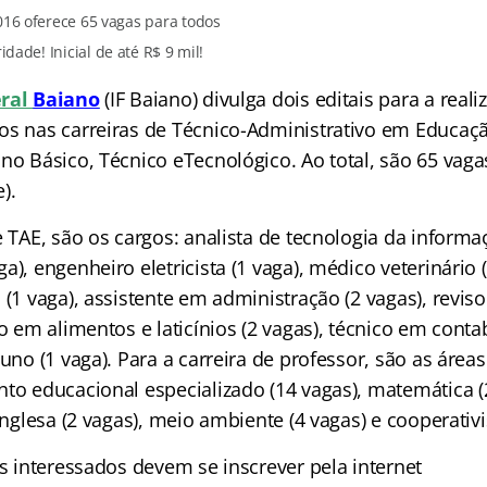
016 oferece 65 vagas para todos
idade! Inicial de até R$ 9 mil!
eral
Baiano
(IF Baiano) divulga dois editais para a real
os nas carreiras de Técnico-Administrativo em Educaçã
no Básico, Técnico eTecnológico. Ao total, são 65 vaga
).
e TAE, são os cargos: analista de tecnologia da informaç
a), engenheiro eletricista (1 vaga), médico veterinário (
 (1 vaga), assistente em administração (2 vagas), revisor
co em alimentos e laticínios (2 vagas), técnico em contab
luno (1 vaga). Para a carreira de professor, são as área
to educacional especializado (14 vagas), matemática (2
 inglesa (2 vagas), meio ambiente (4 vagas) e cooperativ
os interessados devem se inscrever pela internet