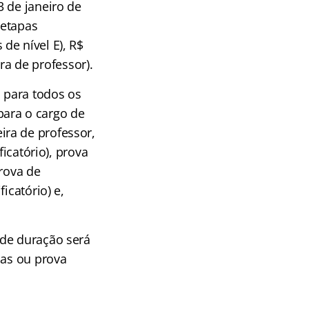
3 de janeiro de
 etapas
de nível E), R$
ira de professor).
a para todos os
ara o cargo de
reira de professor,
icatório), prova
prova de
icatório) e,
 de duração será
nas ou prova