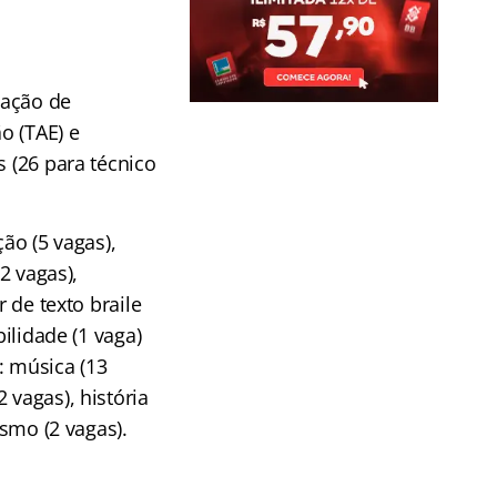
ização de
o (TAE) e
s (26 para técnico
ão (5 vagas),
2 vagas),
 de texto braile
ilidade (1 vaga)
s: música (13
 vagas), história
ismo (2 vagas).