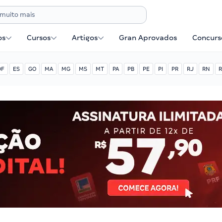
os
Cursos
Artigos
Gran Aprovados
Concurse
DF
ES
GO
MA
MG
MS
MT
PA
PB
PE
PI
PR
RJ
RN
R