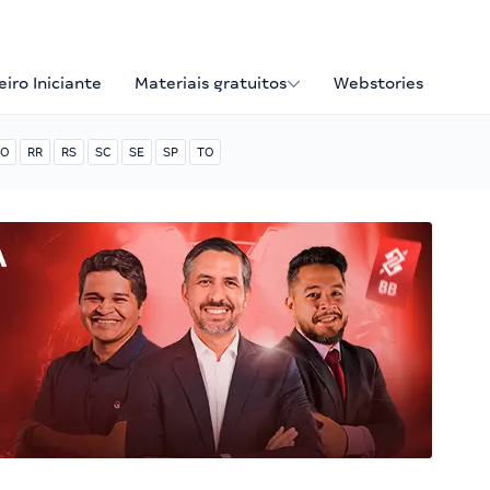
iro Iniciante
Materiais gratuitos
Webstories
O
RR
RS
SC
SE
SP
TO