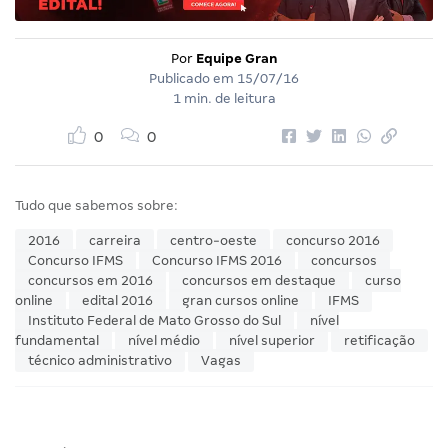
Por
Equipe Gran
Publicado em
15/07/16
1 min. de leitura
0
0
Tudo que sabemos sobre:
2016
carreira
centro-oeste
concurso 2016
Concurso IFMS
Concurso IFMS 2016
concursos
concursos em 2016
concursos em destaque
curso
online
edital 2016
gran cursos online
IFMS
Instituto Federal de Mato Grosso do Sul
nível
fundamental
nível médio
nível superior
retificação
técnico administrativo
Vagas