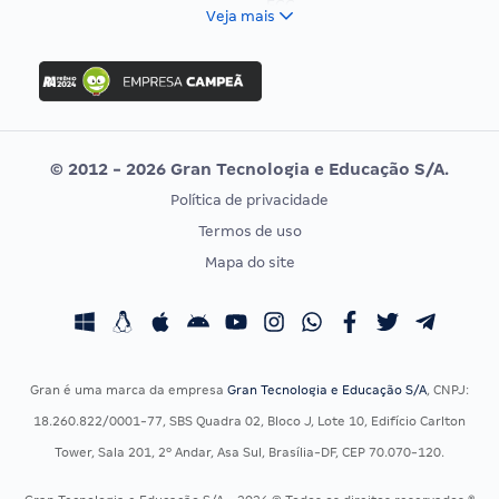
FCC
Veja mais
Concurso Nacional Unificado
FGV
Concurso Ibama
Idecan
Concurso MPU
Selecon
Editais publicados
Uniase
© 2012 - 2026 Gran Tecnologia e Educação S/A.
Vunesp
Política de privacidade
CONCURSOS POR PROFISSÃO
EXAME DE ORDEM
Termos de uso
Concursos Administrativos
OAB
Mapa do site
Concursos Educação
Prova OAB
Concursos Fiscais
Calendário OAB
Concursos Jurídicos
Questões OAB
Concursos Militares
Recursos OAB
Gran é uma marca da empresa
Gran Tecnologia e Educação S/A
, CNPJ:
Concursos Policiais
Exame de Ordem
18.260.822/0001-77, SBS Quadra 02, Bloco J, Lote 10, Edifício Carlton
Concursos Saúde
Tower, Sala 201, 2º Andar, Asa Sul, Brasília-DF, CEP 70.070-120.
Concursos Tribunais