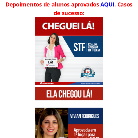
Depoimentos de alunos aprovados
AQUI
. Casos
de sucesso: