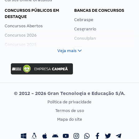
CONCURSOS PÚBLICOS EM
BANCAS DE CONCURSOS
DESTAQUE
Cebraspe
Concursos Abertos
Cesgranrio
Concursos 2026
Consulplan
Concursos 2025
FCC
Veja mais
Concurso Nacional Unificado
FGV
Concurso Ibama
Idecan
Concurso MPU
Selecon
Editais publicados
Uniase
© 2012 - 2026 Gran Tecnologia e Educação S/A.
Vunesp
Política de privacidade
CONCURSOS POR PROFISSÃO
EXAME DE ORDEM
Termos de uso
Concursos Administrativos
OAB
Mapa do site
Concursos Educação
Prova OAB
Concursos Fiscais
Calendário OAB