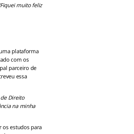
“Fiquei muito feliz
e uma plataforma
zado com os
pal parceiro de
creveu essa
de Direito
ância na minha
r os estudos para