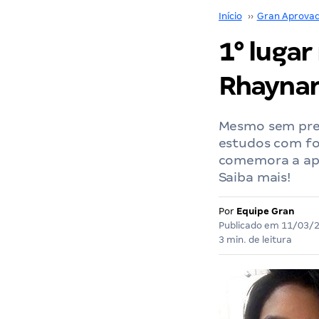
Início
››
Gran Aprova
1° luga
Rhaynara
Mesmo sem previ
estudos com fo
comemora a apr
Saiba mais!
Por
Equipe Gran
Publicado em
11/03/
3 min. de leitura