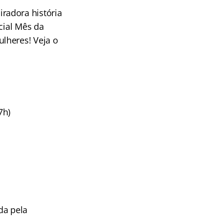
radora história
cial Mês da
lheres! Veja o
7h)
da pela