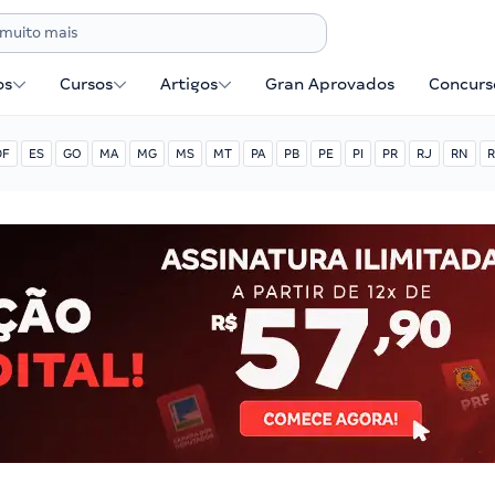
os
Cursos
Artigos
Gran Aprovados
Concurse
DF
ES
GO
MA
MG
MS
MT
PA
PB
PE
PI
PR
RJ
RN
R