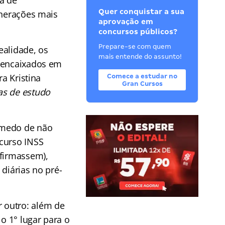
a de
Quer conquistar a sua
unerações mais
aprovação em
concursos públicos?
Prepare-se com quem
ealidade, os
mais entende do assunto!
 encaixados em
ra Kristina
Comece a estudar no
Gran Cursos
as de estudo
 medo de não
ncurso INSS
nfirmassem),
diárias no pré-
 outro: além de
 1° lugar para o