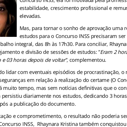
Concurso INSS, ela foi motivada pela promess
estabilidade, crescimento profissional e rem
elevadas.
Mas, para tornar o sonho de aprovação uma r
estudos para o Concurso INSS precisaram ser
balho integral, das 8h às 17h30. Para conciliar, Rhayna
jamento e divisão de sessões de estudos: “
Eram 2 hor
 e 03 horas depois de voltar”
, complementou.
 lidar com eventuais episódios de procrastinação, o
nseguranças em relação à realização do certame (O Co
há muito tempo, mas sem notícias definitivas que o co
 persistiu diariamente nos estudos, dedicando 3 horas 
 após a publicação do documento.
ação e comprometimento, o resultado não poderia ser
Concurso INSS, Rhaynara Kristina também conquistou o