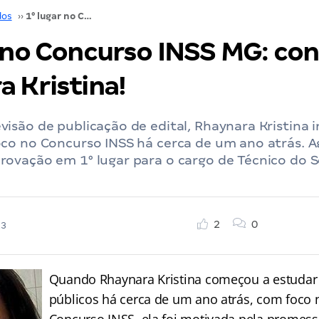
dos
››
1° lugar no Concurso INSS MG: conheça Rhaynara Kristina!
r no Concurso INSS MG: co
 Kristina!
são de publicação de edital, Rhaynara Kristina i
co no Concurso INSS há cerca de um ano atrás. A
ovação em 1° lugar para o cargo de Técnico do S
2
0
23
Quando Rhaynara Kristina começou a estudar
públicos há cerca de um ano atrás, com foco n