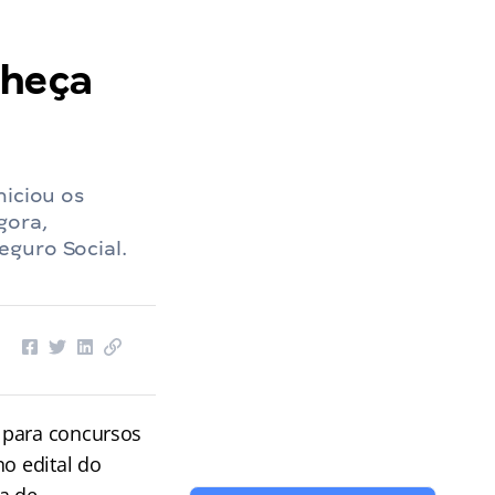
nheça
niciou os
gora,
eguro Social.
 para concursos
o edital do