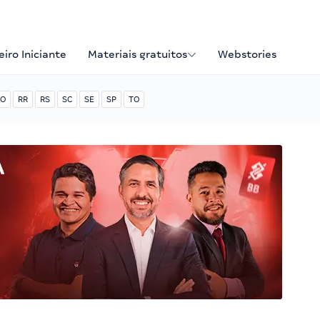
iro Iniciante
Materiais gratuitos
Webstories
O
RR
RS
SC
SE
SP
TO