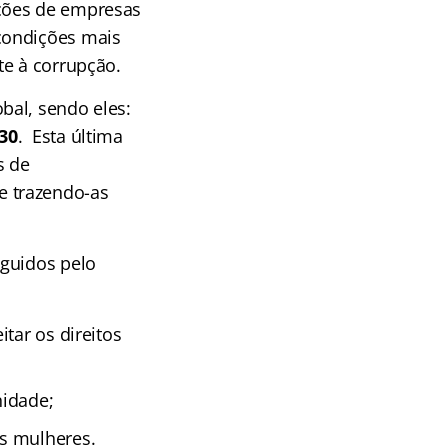
ações de empresas
condições mais
te à corrupção.
bal, sendo eles:
30
. Esta última
s de
e trazendo-as
eguidos pelo
tar os direitos
nidade;
s mulheres.