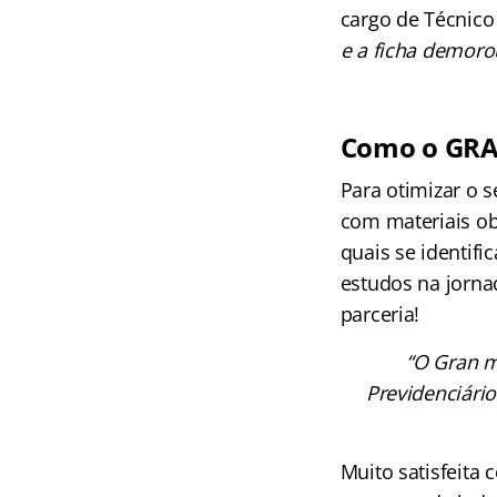
cargo de Técnico
e a ficha demorou
Como o GRAN
Para otimizar o 
com materiais o
quais se identifi
estudos na jorna
parceria!
“O Gran m
Previdenciári
Muito satisfeita