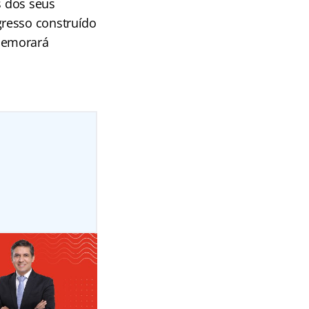
s dos seus
gresso construído
memorará