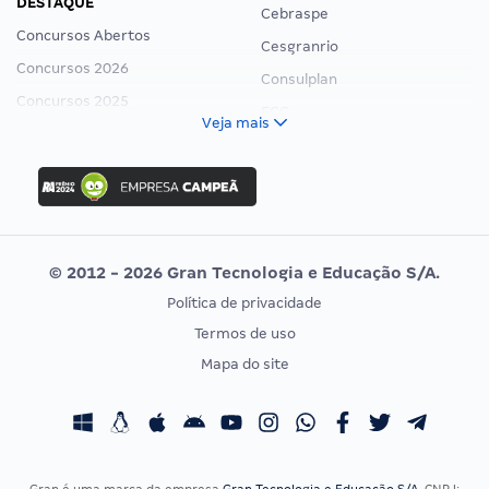
DESTAQUE
Cebraspe
Concursos Abertos
Cesgranrio
Concursos 2026
Consulplan
Concursos 2025
FCC
Veja mais
Concurso Nacional Unificado
FGV
Concurso Ibama
Idecan
Concurso MPU
Selecon
Editais publicados
Uniase
© 2012 - 2026 Gran Tecnologia e Educação S/A.
Vunesp
Política de privacidade
CONCURSOS POR PROFISSÃO
EXAME DE ORDEM
Termos de uso
Concursos Administrativos
OAB
Mapa do site
Concursos Educação
Prova OAB
Concursos Fiscais
Calendário OAB
Concursos Jurídicos
Questões OAB
Concursos Militares
Recursos OAB
Gran é uma marca da empresa
Gran Tecnologia e Educação S/A
, CNPJ: