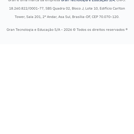
Concursos Policiais
Exame de Ordem
18.260.822/0001-77, SBS Quadra 02, Bloco J, Lote 10, Edifício Carlton
Concursos Saúde
Tower, Sala 201, 2º Andar, Asa Sul, Brasília-DF, CEP 70.070-120.
Concursos Tribunais
Gran Tecnologia e Educação S/A - 2026 © Todos os direitos reservados ®
Residência Multiprofissional