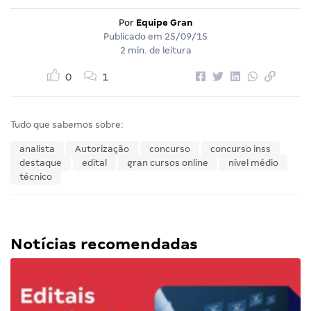
Por
Equipe Gran
Publicado em
25/09/15
2 min. de leitura
0
1
Tudo que sabemos sobre:
analista
Autorização
concurso
concurso inss
destaque
edital
gran cursos online
nível médio
técnico
Notícias recomendadas