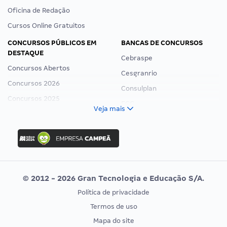
Oficina de Redação
Cursos Online Gratuitos
CONCURSOS PÚBLICOS EM
BANCAS DE CONCURSOS
DESTAQUE
Cebraspe
Concursos Abertos
Cesgranrio
Concursos 2026
Consulplan
Concursos 2025
FCC
Veja mais
Concurso Nacional Unificado
FGV
Concurso Ibama
Idecan
Concurso MPU
Selecon
Editais publicados
Uniase
© 2012 - 2026 Gran Tecnologia e Educação S/A.
Vunesp
Política de privacidade
CONCURSOS POR PROFISSÃO
EXAME DE ORDEM
Termos de uso
Concursos Administrativos
OAB
Mapa do site