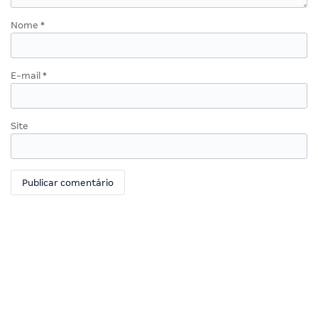
Nome
*
E-mail
*
Site
GRAN CURSOS ONLINE
ATENDIMENTO
Quem Somos
Central de ajuda
Como Funciona
Chat