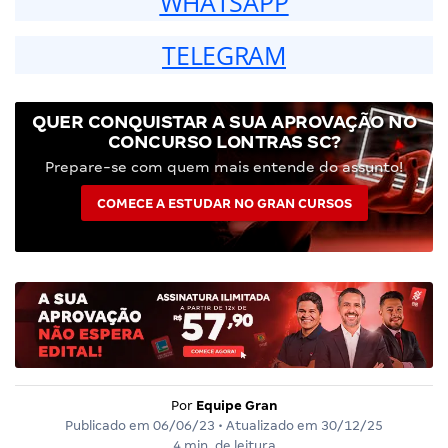
WHATSAPP
TELEGRAM
QUER CONQUISTAR A SUA APROVAÇÃO NO
CONCURSO LONTRAS SC?
Prepare-se com quem mais entende do assunto!
COMECE A ESTUDAR NO GRAN CURSOS
Por
Equipe Gran
Publicado em
06/06/23
• Atualizado em
30/12/25
4 min. de leitura