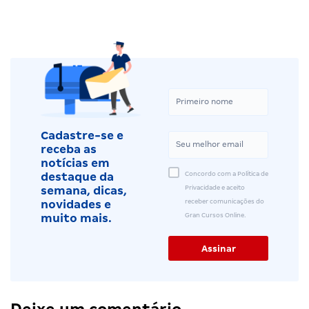
Cadastre-se e
receba as
notícias em
Concordo com a Política de
destaque da
Privacidade e aceito
semana, dicas,
receber comunicações do
novidades e
Gran Cursos Online.
muito mais.
Deixe um comentário