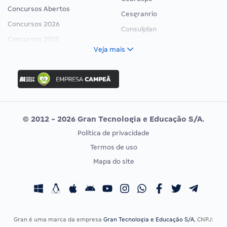
Concursos Abertos
Cesgranrio
Concursos 2026
Consulplan
Concursos 2025
FCC
Veja mais
Concurso Nacional Unificado
FGV
Concurso Ibama
Idecan
Concurso MPU
Selecon
Editais publicados
Uniase
© 2012 - 2026 Gran Tecnologia e Educação S/A.
Vunesp
Política de privacidade
CONCURSOS POR PROFISSÃO
EXAME DE ORDEM
Termos de uso
Concursos Administrativos
OAB
Mapa do site
Concursos Educação
Prova OAB
Concursos Fiscais
Calendário OAB
Concursos Jurídicos
Questões OAB
Concursos Militares
Recursos OAB
Gran é uma marca da empresa
Gran Tecnologia e Educação S/A
, CNPJ: