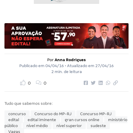
Por
Anna Rodrigues
Publicado em
04/04/16
• Atualizado em
27/04/16
2 min. de leitura
0
0
Tudo que sabemos sobre:
concurso
Concurso do MP-RJ
Concurso MP-RJ
edital
edital iminente
gran cursos online
ministério
público
nível médio
nível superior
sudeste
Vagas