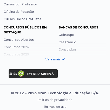
Cursos por Professor
Oficina de Redação
Cursos Online Gratuitos
CONCURSOS PÚBLICOS EM
BANCAS DE CONCURSOS
DESTAQUE
Cebraspe
Concursos Abertos
Cesgranrio
Concursos 2026
Consulplan
Concursos 2025
FCC
Veja mais
Concurso Nacional Unificado
FGV
Concurso Ibama
Idecan
Concurso MPU
Selecon
Editais publicados
Uniase
© 2012 - 2026 Gran Tecnologia e Educação S/A.
Vunesp
Política de privacidade
CONCURSOS POR PROFISSÃO
EXAME DE ORDEM
Termos de uso
Concursos Administrativos
OAB