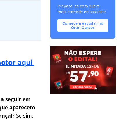
Prepare-se com quem
mais entende do assunto!
Comece a estudar no
Gran Cursos
motor aqui
a seguir em
 que aparecem
ança)
? Se sim,