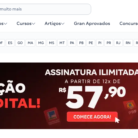
os
Cursos
Artigos
Gran Aprovados
Concurse
DF
ES
GO
MA
MG
MS
MT
PA
PB
PE
PI
PR
RJ
RN
R