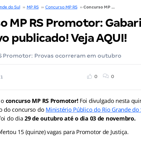
nde do Sul
››
MP RS
››
Concurso MP RS
››
Concurso MP RS Promotor: Gabarito definitivo publicado! Veja AQUI!
o MP RS Promotor: Gabar
vo publicado! Veja AQUI!
S Promotor: Provas ocorreram em outubro
0
0
21
 o
concurso MP RS Promotor!
Foi divulgado nesta quin
ivo do concurso do
Ministério Público do Rio Grande do 
foi do dia
29 de outubro até o dia 03 de novembro.
fertou 15 (quinze) vagas para Promotor de Justiça.