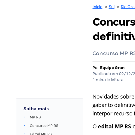
Início
››
Sul
››
Rio Gra
Concurs
definiti
Concurso MP R
Por
Equipe Gran
Publicado em
02/12/
1 min. de leitura
Novidades sobre
gabarito definit
Saiba mais
interpor recurso 
MP RS
O
edital MP RS
o
Concurso MP RS
Edital MP RS