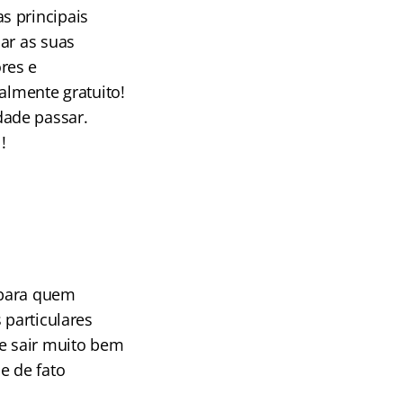
s principais
ar as suas
res e
almente gratuito!
dade passar.
!
 para quem
 particulares
se sair muito bem
e de fato