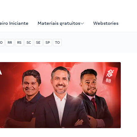
iro Iniciante
Materiais gratuitos
Webstories
O
RR
RS
SC
SE
SP
TO