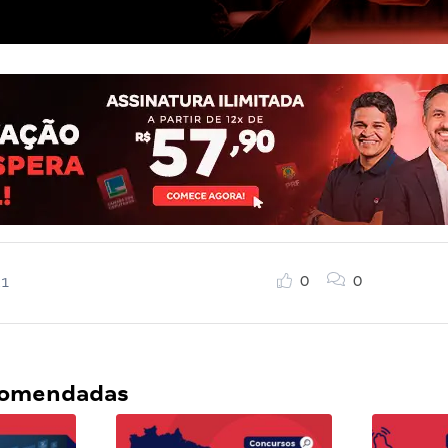
0
0
21
ecomendadas