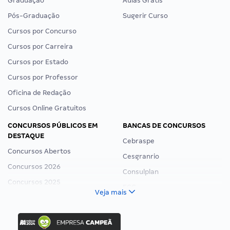
Graduação
Aulas Grátis
Pós-Graduação
Sugerir Curso
Cursos por Concurso
Cursos por Carreira
Cursos por Estado
Cursos por Professor
Oficina de Redação
Cursos Online Gratuitos
CONCURSOS PÚBLICOS EM
BANCAS DE CONCURSOS
DESTAQUE
Cebraspe
Concursos Abertos
Cesgranrio
Concursos 2026
Consulplan
Concursos 2025
FCC
Veja mais
Concurso Nacional Unificado
FGV
Concurso Ibama
Idecan
Concurso MPU