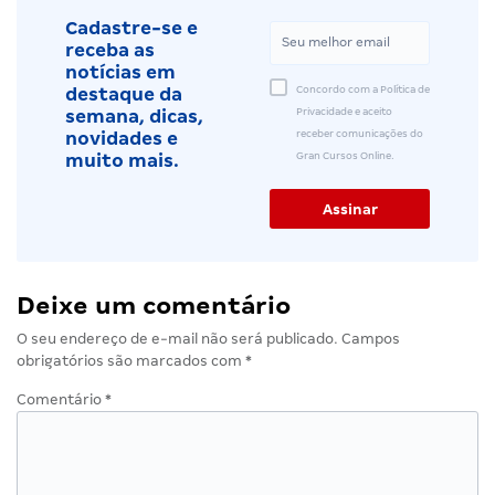
Cadastre-se e
receba as
notícias em
Concordo com a Política de
destaque da
Privacidade e aceito
semana, dicas,
receber comunicações do
novidades e
Gran Cursos Online.
muito mais.
Deixe um comentário
O seu endereço de e-mail não será publicado.
Campos
obrigatórios são marcados com
*
Comentário
*