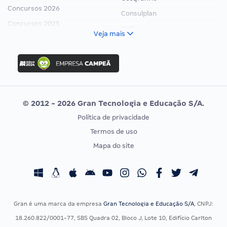
Concursos 2026
Consulplan
Concursos 2025
FCC
Veja mais
Concurso Nacional Unificado
FGV
Concurso Ibama
Idecan
Concurso MPU
Selecon
Editais publicados
Uniase
© 2012 - 2026 Gran Tecnologia e Educação S/A.
Vunesp
Política de privacidade
CONCURSOS POR PROFISSÃO
EXAME DE ORDEM
Termos de uso
Concursos Administrativos
OAB
Mapa do site
Concursos Educação
Prova OAB
Concursos Fiscais
Calendário OAB
Concursos Jurídicos
Questões OAB
Concursos Militares
Recursos OAB
Gran é uma marca da empresa
Gran Tecnologia e Educação S/A
, CNPJ:
Concursos Policiais
Exame de Ordem
18.260.822/0001-77, SBS Quadra 02, Bloco J, Lote 10, Edifício Carlton