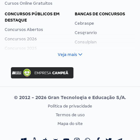
Cursos Online Gratuitos
CONCURSOS PÚBLICOS EM
BANCAS DE CONCURSOS
DESTAQUE
Cebraspe
Concursos Abertos
Cesgranrio
Concursos 2026
Consulplan
Concursos 2025
FCC
Veja mais
Concurso Nacional Unificado
FGV
Concurso Ibama
Idecan
Concurso MPU
Selecon
Editais publicados
Uniase
© 2012 - 2026 Gran Tecnologia e Educação S/A.
Vunesp
Política de privacidade
CONCURSOS POR PROFISSÃO
EXAME DE ORDEM
Termos de uso
Concursos Administrativos
OAB
Mapa do site
Concursos Educação
Prova OAB
Concursos Fiscais
Calendário OAB