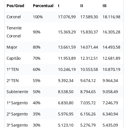
Pos/Grad
Percentual
I
II
III
I
Coronel
100%
17.076,99
17.589,30
18.116,98
1
Tenente
90%
15.369,29
15.830,37
16.305,28
1
Coronel
Major
80%
13.661,59
14.071,44
14.493,58
1
Capitão
70%
11.953,89
12.312,51
12.681,89
1
1º TEN
60%
10.246,19
10.553,58
10.870,19
1
2º TEN
55%
9.392,34
9.674,12
9.964,34
1
Subtenente
50%
8.538,50
8.794,65
9.058,49
9
1º Sargento
40%
6.830,80
7.035,72
7.246,79
7
2º Sargento
35%
5.976,95
6.156,26
6.340,94
6
3º Sargento
30%
5.123,10
5.276,79
5.435,09
5