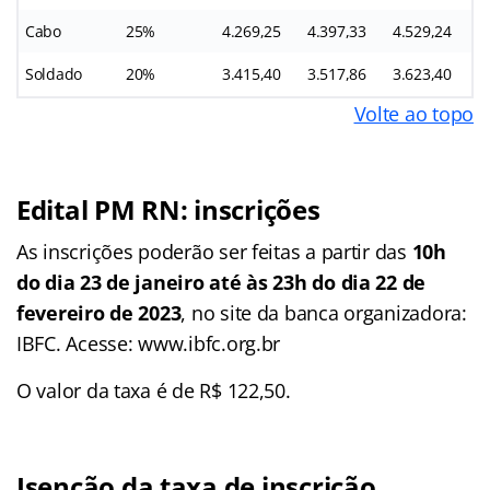
Cabo
25%
4.269,25
4.397,33
4.529,24
4
Soldado
20%
3.415,40
3.517,86
3.623,40
3
Volte ao topo
Edital PM RN: inscrições
As inscrições poderão ser feitas a partir das
10h
do dia 23 de janeiro até
às 23h do dia 22 de
fevereiro de 2023
, no site da banca organizadora:
IBFC. Acesse: www.ibfc.org.br
O valor da taxa é de R$ 122,50.
Isenção da taxa de inscrição