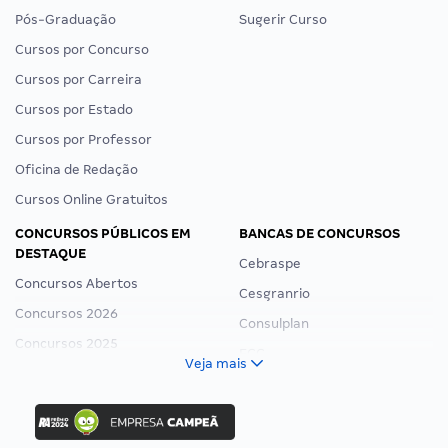
Pós-Graduação
Sugerir Curso
Cursos por Concurso
Cursos por Carreira
Cursos por Estado
Cursos por Professor
Oficina de Redação
Cursos Online Gratuitos
CONCURSOS PÚBLICOS EM
BANCAS DE CONCURSOS
DESTAQUE
Cebraspe
Concursos Abertos
Cesgranrio
Concursos 2026
Consulplan
Concursos 2025
FCC
Veja mais
Concurso Nacional Unificado
FGV
Concurso Ibama
Idecan
Concurso MPU
Selecon