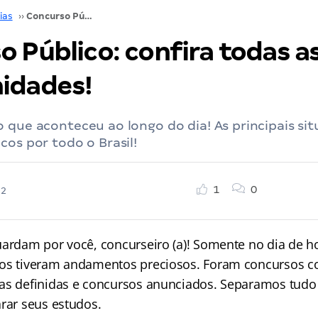
ias
››
Concurso Público: confira todas as oportunidades!
 Público: confira todas a
idades!
 que aconteceu ao longo do dia! As principais si
cos por todo o Brasil!
1
0
22
uardam por você, concurseiro (a)! Somente no dia de ho
os tiveram andamentos preciosos. Foram concursos c
as definidas e concursos anunciados. Separamos tudo
arar seus estudos.