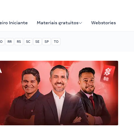
iro Iniciante
Materiais gratuitos
Webstories
O
RR
RS
SC
SE
SP
TO