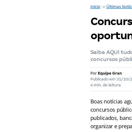
Início
››
Últimas Notíc
Concurso
oportun
Saiba AQUI tudo
concursos públi
Por
Equipe Gran
Publicado em
31/10/
4 min. de leitura
Boas notícias ag
concursos públic
publicados, banc
organizar e prep