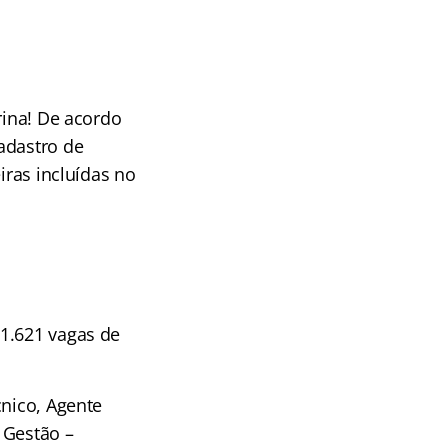
rina! De acordo
adastro de
iras incluídas no
 1.621 vagas de
cnico, Agente
e Gestão –