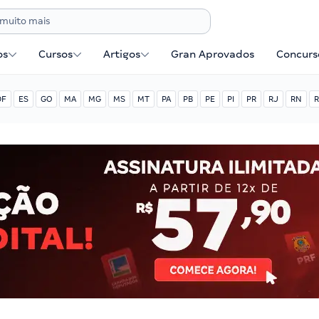
os
Cursos
Artigos
Gran Aprovados
Concurse
DF
ES
GO
MA
MG
MS
MT
PA
PB
PE
PI
PR
RJ
RN
R