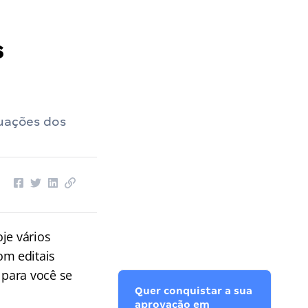
s
tuações dos
je vários
om editais
 para você se
Quer conquistar a sua
aprovação em