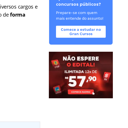
concursos públicos?
iversos cargos e
Prepare-se com quem
o de
forma
mais entende do assunto!
Comece a estudar no
Gran Cursos