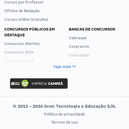
Cursos por Professor
Oficina de Redação
Cursos Online Gratuitos
CONCURSOS PÚBLICOS EM
BANCAS DE CONCURSOS
DESTAQUE
Cebraspe
Concursos Abertos
Cesgranrio
Concursos 2026
Consulplan
Concursos 2025
FCC
Veja mais
Concurso Nacional Unificado
FGV
Concurso Ibama
Idecan
Concurso MPU
Selecon
Editais publicados
Uniase
© 2012 - 2026 Gran Tecnologia e Educação S/A.
Vunesp
Política de privacidade
CONCURSOS POR PROFISSÃO
EXAME DE ORDEM
Termos de uso
Concursos Administrativos
OAB