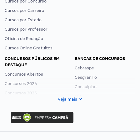
Cursos por Concurso
Cursos por Carreira
Cursos por Estado
Cursos por Professor
Oficina de Redação
Cursos Online Gratuitos
CONCURSOS PÚBLICOS EM
BANCAS DE CONCURSOS
DESTAQUE
Cebraspe
Concursos Abertos
Cesgranrio
Concursos 2026
Consulplan
Concursos 2025
FCC
Veja mais
Concurso Nacional Unificado
FGV
Concurso Ibama
Idecan
Concurso MPU
Selecon
Editais publicados
Uniase