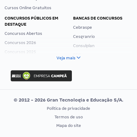
Cursos Online Gratuitos
CONCURSOS PÚBLICOS EM
BANCAS DE CONCURSOS
DESTAQUE
Cebraspe
Concursos Abertos
Cesgranrio
Concursos 2026
Consulplan
Concursos 2025
FCC
Veja mais
Concurso Nacional Unificado
FGV
Concurso Ibama
Idecan
Concurso MPU
Selecon
Editais publicados
Uniase
© 2012 - 2026 Gran Tecnologia e Educação S/A.
Vunesp
Política de privacidade
CONCURSOS POR PROFISSÃO
EXAME DE ORDEM
Termos de uso
Concursos Administrativos
OAB
Mapa do site
Concursos Educação
Prova OAB