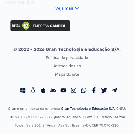
Concursos 2025
FCC
Veja mais
Concurso Nacional Unificado
FGV
Concurso Ibama
Idecan
Concurso MPU
Selecon
Editais publicados
Uniase
© 2012 - 2026 Gran Tecnologia e Educação S/A.
Vunesp
Política de privacidade
CONCURSOS POR PROFISSÃO
EXAME DE ORDEM
Termos de uso
Concursos Administrativos
OAB
Mapa do site
Concursos Educação
Prova OAB
Concursos Fiscais
Calendário OAB
Concursos Jurídicos
Questões OAB
Concursos Militares
Recursos OAB
Gran é uma marca da empresa
Gran Tecnologia e Educação S/A
, CNPJ:
Concursos Policiais
Exame de Ordem
18.260.822/0001-77, SBS Quadra 02, Bloco J, Lote 10, Edifício Carlton
Concursos Saúde
Tower, Sala 201, 2º Andar, Asa Sul, Brasília-DF, CEP 70.070-120.
Concursos Tribunais