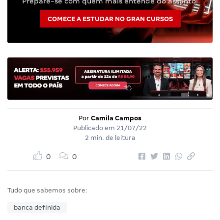
Prepare-se com quem mais entende do assunto!
COMECE A ESTUDAR NO GRAN CURSOS
Por
Camila Campos
Publicado em
21/07/22
2 min. de leitura
0
0
Tudo que sabemos sobre:
banca definida