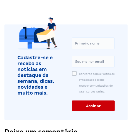
Cadastre-se e
receba as
notícias em
Concordo com a Política de
destaque da
Privacidade e aceito
semana, dicas,
receber comunicações do
novidades e
Gran Cursos Online.
muito mais.
Deixe um comentário