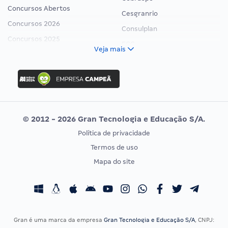
Concursos Abertos
Cesgranrio
Concursos 2026
Consulplan
Concursos 2025
FCC
Veja mais
Concurso Nacional Unificado
FGV
Concurso Ibama
Idecan
Concurso MPU
Selecon
Editais publicados
Uniase
© 2012 - 2026 Gran Tecnologia e Educação S/A.
Vunesp
Política de privacidade
CONCURSOS POR PROFISSÃO
EXAME DE ORDEM
Termos de uso
Concursos Administrativos
OAB
Mapa do site
Concursos Educação
Prova OAB
Concursos Fiscais
Calendário OAB
Concursos Jurídicos
Questões OAB
Concursos Militares
Recursos OAB
Gran é uma marca da empresa
Gran Tecnologia e Educação S/A
, CNPJ: