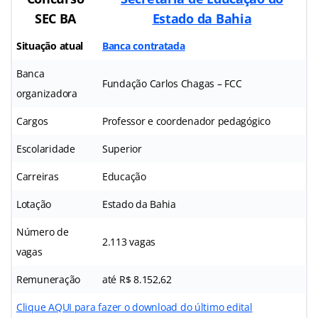
SEC BA
Estado da Bahia
Situação atual
Banca contratada
Banca
Fundação Carlos Chagas – FCC
organizadora
Cargos
Professor e coordenador pedagógico
Escolaridade
Superior
Carreiras
Educação
Lotação
Estado da Bahia
Número de
2.113 vagas
vagas
Remuneração
até R$ 8.152,62
Clique AQUI para fazer o download do último edital