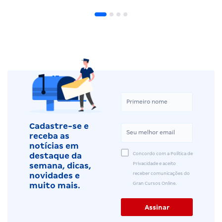
Cadastre-se e
receba as
notícias em
Concordo com a Política de
destaque da
Privacidade e aceito
semana, dicas,
receber comunicações do
novidades e
Gran Cursos Online.
muito mais.