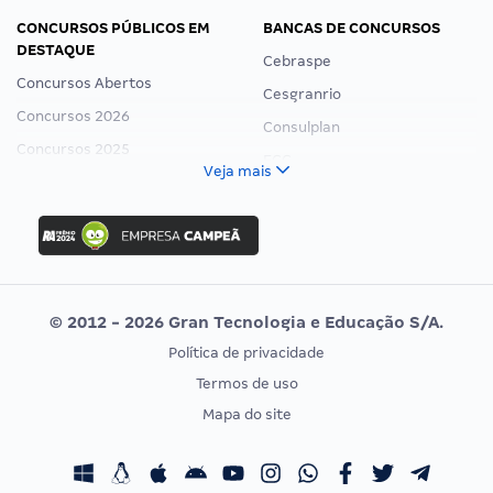
CONCURSOS PÚBLICOS EM
BANCAS DE CONCURSOS
DESTAQUE
Cebraspe
Concursos Abertos
Cesgranrio
Concursos 2026
Consulplan
Concursos 2025
FCC
Veja mais
Concurso Nacional Unificado
FGV
Concurso Ibama
Idecan
Concurso MPU
Selecon
Editais publicados
Uniase
© 2012 - 2026 Gran Tecnologia e Educação S/A.
Vunesp
Política de privacidade
CONCURSOS POR PROFISSÃO
EXAME DE ORDEM
Termos de uso
Concursos Administrativos
OAB
Mapa do site
Concursos Educação
Prova OAB
Concursos Fiscais
Calendário OAB