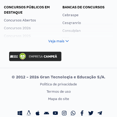
CONCURSOS PÚBLICOS EM
BANCAS DE CONCURSOS
DESTAQUE
Cebraspe
Concursos Abertos
Cesgranrio
Concursos 2026
Consulplan
Concursos 2025
FCC
Veja mais
Concurso Nacional Unificado
FGV
Concurso Ibama
Idecan
Concurso MPU
Selecon
Editais publicados
Uniase
© 2012 - 2026 Gran Tecnologia e Educação S/A.
Vunesp
Política de privacidade
CONCURSOS POR PROFISSÃO
EXAME DE ORDEM
Termos de uso
Concursos Administrativos
OAB
Mapa do site
Concursos Educação
Prova OAB
Concursos Fiscais
Calendário OAB