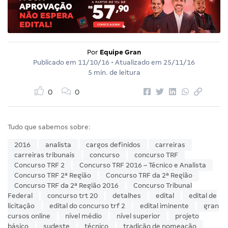
Por
Equipe Gran
Publicado em
11/10/16
• Atualizado em
25/11/16
5 min. de leitura
0
0
Tudo que sabemos sobre:
2016
analista
cargos definidos
carreiras
carreiras tribunais
concurso
concurso TRF
Concurso TRF 2
Concurso TRF 2016 – Técnico e Analista
Concurso TRF 2ª Região
Concurso TRF da 2ª Região
Concurso TRF da 2ª Região 2016
Concurso Tribunal
Federal
concurso trt 20
detalhes
edital
edital de
licitação
edital do concurso trf 2
edital iminente
gran
cursos online
nível médio
nível superior
projeto
básico
sudeste
técnico
tradição de nomeação