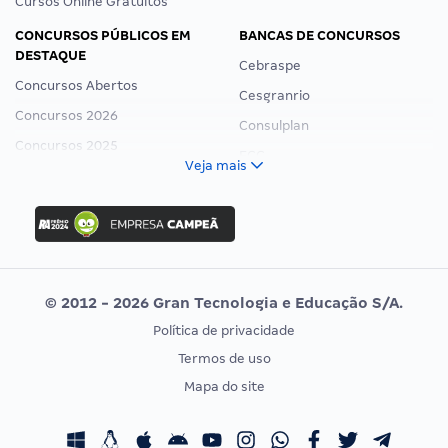
Cursos Online Gratuitos
CONCURSOS PÚBLICOS EM
BANCAS DE CONCURSOS
DESTAQUE
Cebraspe
Concursos Abertos
Cesgranrio
Concursos 2026
Consulplan
Concursos 2025
FCC
Veja mais
Concurso Nacional Unificado
FGV
Concurso Ibama
Idecan
Concurso MPU
Selecon
Editais publicados
Uniase
© 2012 - 2026 Gran Tecnologia e Educação S/A.
Vunesp
Política de privacidade
CONCURSOS POR PROFISSÃO
EXAME DE ORDEM
Termos de uso
Concursos Administrativos
OAB
Mapa do site
Concursos Educação
Prova OAB
Concursos Fiscais
Calendário OAB