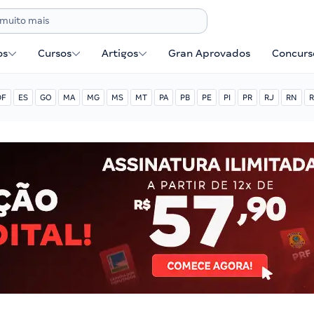
os
Cursos
Artigos
Gran Aprovados
Concurse
DF
ES
GO
MA
MG
MS
MT
PA
PB
PE
PI
PR
RJ
RN
R