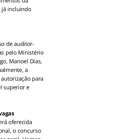
dimentos da
 já incluindo
so de auditor-
as pelo Ministério
go, Manoel Dias,
tualmente, a
 autorização para
l superior e
 vagas
rá oferecida
onal, o concurso