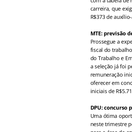
com a tabela de 
carreira, que exi
R$373 de auxílio
.
MTE: previsão d
Prossegue a expe
fiscal do trabalh
do Trabalho e Em
a seleção já foi 
remuneração inic
oferecer em concu
iniciais de R$5.7
.
DPU: concurso pa
Uma ótima oport
neste trimestre 