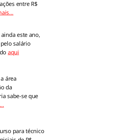
ações entre R$
mais…
 ainda este ano,
pelo salário
tudo
aqui
 a área
ão da
ria sabe-se que
s…
urso para técnico
niciais de R$