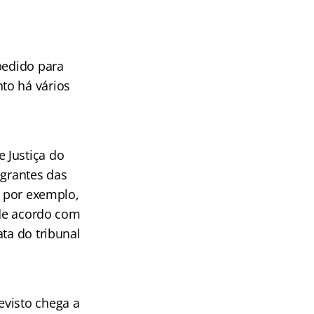
 pedido para
to há vários
 Justiça do
egrantes das
, por exemplo,
 de acordo com
ta do tribunal
evisto chega a