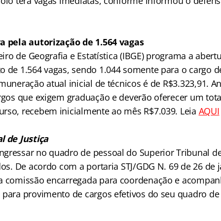
poio terá vagas imediatas, conforme informou o defen
a pela autorização de 1.564 vagas
leiro de Geografia e Estatística (IBGE) programa a aber
o de 1.564 vagas, sendo 1.044 somente para o cargo de
muneração atual inicial de técnicos é de R$3.323,91. An
argos que exigem graduação e deverão oferecer um tota
rso, recebem inicialmente ao mês R$7.039. Leia
AQUI
l de Justiça
gressar no quadro de pessoal do Superior Tribunal de 
dos. De acordo com a portaria STJ/GDG N. 69 de 26 de j
 a comissão encarregada para coordenação e acompa
 para provimento de cargos efetivos do seu quadro d