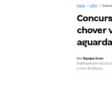
Início
››
DPU
››
Concurso
chover v
aguarda
Por
Equipe Gran
Publicado em
05/02/
4 min. de leitura