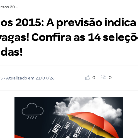
Concursos 2015: A previsão indica que vai chover vagas! Confira as 14 seleções mais aguardadas!
s 2015: A previsão indica
agas! Confira as 14 seleç
das!
0
0
15
• Atualizado em
21/07/26