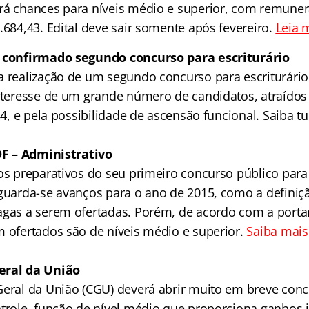
rá chances para níveis médio e superior, com remuner
.684,43. Edital deve sair somente após fevereiro.
Leia 
: confirmado segundo concurso para escriturário
a realização de um segundo concurso para escriturário
interesse de um grande número de candidatos, atraídos 
134, e pela possibilidade de ascensão funcional. Saiba 
 DF – Administrativo
aos preparativos do seu primeiro concurso público para
aguarda-se avanços para o ano de 2015, como a definiç
agas a serem ofertadas. Porém, de acordo com a porta
m ofertados são de níveis médio e superior.
Saiba mai
eral da União
Geral da União (CGU) deverá abrir muito em breve conc
ntrole, função de nível médio que proporciona ganhos i