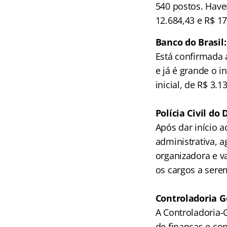
540 postos. Have
12.684,43 e R$ 17
Banco do Brasil
Está confirmada 
e já é grande o 
inicial, de R$ 3.
.
Polícia Civil do
Após dar início 
administrativa, 
organizadora e v
os cargos a sere
Controladoria G
A Controladoria-
de finanças e co