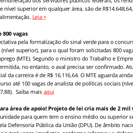
remuneração dos servidores públicos federais, os ren
ge nível superior em qualquer área, são de R$14.648,64,
-alimentação.
Leia +
e 800 vagas
ctativa pela formalização do sinal verde para o concur
o (nível superior), para o qual foram solicitadas 800 vag
prego (MTE). Segundo o ministro do Trabalho e Empre
permitida, no entanto, o aval precisa ser confirmado. A
ial da carreira é de R$ 16.116,64. O MTE aguarda ainda
rso até 100 vagas de analista de políticas sociais (níve
17,88). Saiba mais
aqui
ra área de apoio! Projeto de lei cria mais de 2 mil
unidade para quem tem o ensino médio ou superior se
pela Defensoria Pública da União (DPU). De âmbito naci