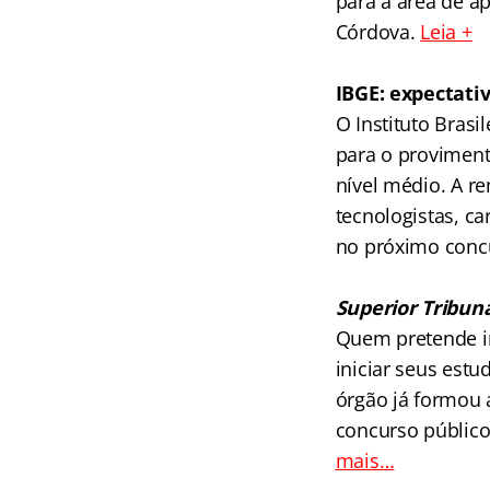
para a área de a
Córdova.
Leia +
.
IBGE: expectativ
O Instituto Brasi
para o proviment
nível médio. A re
tecnologistas, c
no próximo concu
.
Superior Tribuna
Quem pretende in
iniciar seus estu
órgão já formou
concurso público
mais…