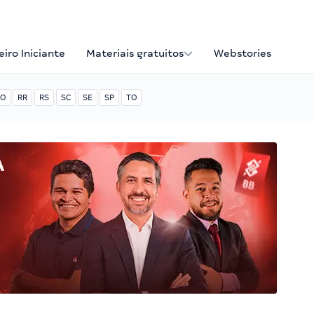
iro Iniciante
Materiais gratuitos
Webstories
O
RR
RS
SC
SE
SP
TO