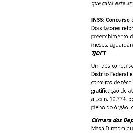
que cairá este an
.
I
NSS: Concurso 
Dois fatores ref
preenchimento de
meses, aguardan
TJDFT
Um dos concursos
Distrito Federal 
carreiras de técn
gratificação de a
a Lei n. 12.774, 
pleno do órgão, o
Câmara dos De
Mesa Diretora au