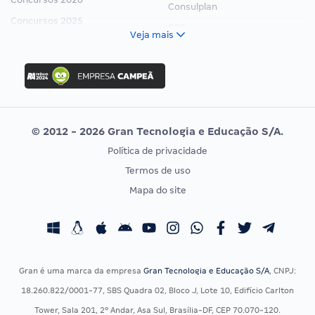
Consulplan
Concursos 2025
FCC
Veja mais
Concurso Nacional Unificado
FGV
Concurso Ibama
Idecan
Concurso MPU
Selecon
Editais publicados
Uniase
© 2012 - 2026 Gran Tecnologia e Educação S/A.
Vunesp
Política de privacidade
CONCURSOS POR PROFISSÃO
EXAME DE ORDEM
Termos de uso
Concursos Administrativos
OAB
Mapa do site
Concursos Educação
Prova OAB
Concursos Fiscais
Calendário OAB
Concursos Jurídicos
Questões OAB
Concursos Militares
Recursos OAB
Gran é uma marca da empresa
Gran Tecnologia e Educação S/A
, CNPJ:
Concursos Policiais
Exame de Ordem
18.260.822/0001-77, SBS Quadra 02, Bloco J, Lote 10, Edifício Carlton
Concursos Saúde
Tower, Sala 201, 2º Andar, Asa Sul, Brasília-DF, CEP 70.070-120.